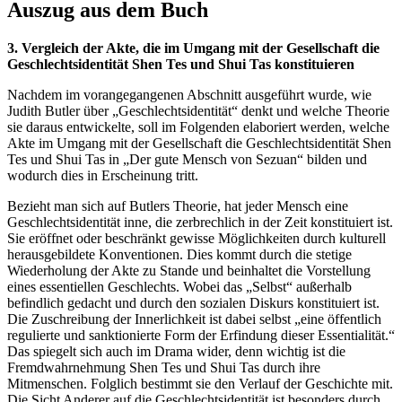
Auszug aus dem Buch
3. Vergleich der Akte, die im Umgang mit der Gesellschaft die
Geschlechtsidentität Shen Tes und Shui Tas konstituieren
Nachdem im vorangegangenen Abschnitt ausgeführt wurde, wie
Judith Butler über „Geschlechtsidentität“ denkt und welche Theorie
sie daraus entwickelte, soll im Folgenden elaboriert werden, welche
Akte im Umgang mit der Gesellschaft die Geschlechtsidentität Shen
Tes und Shui Tas in „Der gute Mensch von Sezuan“ bilden und
wodurch dies in Erscheinung tritt.
Bezieht man sich auf Butlers Theorie, hat jeder Mensch eine
Geschlechtsidentität inne, die zerbrechlich in der Zeit konstituiert ist.
Sie eröffnet oder beschränkt gewisse Möglichkeiten durch kulturell
herausgebildete Konventionen. Dies kommt durch die stetige
Wiederholung der Akte zu Stande und beinhaltet die Vorstellung
eines essentiellen Geschlechts. Wobei das „Selbst“ außerhalb
befindlich gedacht und durch den sozialen Diskurs konstituiert ist.
Die Zuschreibung der Innerlichkeit ist dabei selbst „eine öffentlich
regulierte und sanktionierte Form der Erfindung dieser Essentialität.“
Das spiegelt sich auch im Drama wider, denn wichtig ist die
Fremdwahrnehmung Shen Tes und Shui Tas durch ihre
Mitmenschen. Folglich bestimmt sie den Verlauf der Geschichte mit.
Die Sicht Anderer auf die Geschlechtsidentität ist besonders durch