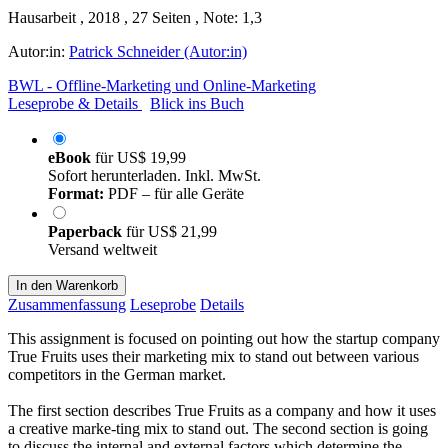
Hausarbeit , 2018 , 27 Seiten , Note: 1,3
Autor:in:
Patrick Schneider (Autor:in)
BWL - Offline-Marketing und Online-Marketing
Leseprobe & Details
Blick ins Buch
eBook
für
US$ 19,99
Sofort herunterladen. Inkl. MwSt.
Format:
PDF – für alle Geräte
Paperback
für
US$ 21,99
Versand weltweit
In den Warenkorb
Zusammenfassung
Leseprobe
Details
This assignment is focused on pointing out how the startup company
True Fruits uses their marketing mix to stand out between various
competitors in the German market.
The first section describes True Fruits as a company and how it uses
a creative marke-ting mix to stand out. The second section is going
to discuss the internal and external factors which determine the