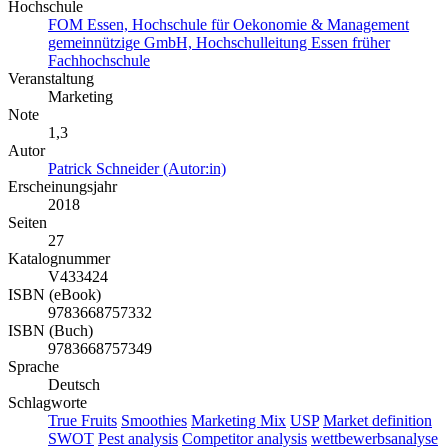
Hochschule
FOM Essen, Hochschule für Oekonomie & Management
gemeinnützige GmbH, Hochschulleitung Essen früher
Fachhochschule
Veranstaltung
Marketing
Note
1,3
Autor
Patrick Schneider (Autor:in)
Erscheinungsjahr
2018
Seiten
27
Katalognummer
V433424
ISBN (eBook)
9783668757332
ISBN (Buch)
9783668757349
Sprache
Deutsch
Schlagworte
True Fruits
Smoothies
Marketing Mix
USP
Market definition
SWOT
Pest analysis
Competitor analysis
wettbewerbsanalyse