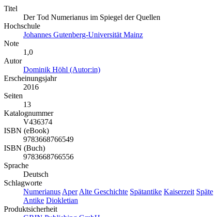
Titel
Der Tod Numerianus im Spiegel der Quellen
Hochschule
Johannes Gutenberg-Universität Mainz
Note
1,0
Autor
Dominik Höhl (Autor:in)
Erscheinungsjahr
2016
Seiten
13
Katalognummer
V436374
ISBN (eBook)
9783668766549
ISBN (Buch)
9783668766556
Sprache
Deutsch
Schlagworte
Numerianus
Aper
Alte Geschichte
Spätantike
Kaiserzeit
Späte
Antike
Diokletian
Produktsicherheit