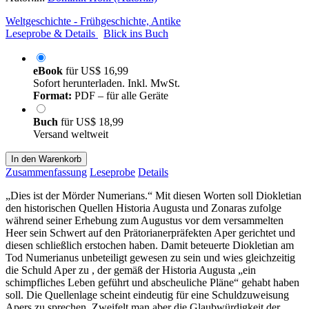
Weltgeschichte - Frühgeschichte, Antike
Leseprobe & Details
Blick ins Buch
eBook
für
US$ 16,99
Sofort herunterladen. Inkl. MwSt.
Format:
PDF – für alle Geräte
Buch
für
US$ 18,99
Versand weltweit
In den Warenkorb
Zusammenfassung
Leseprobe
Details
„Dies ist der Mörder Numerians.“ Mit diesen Worten soll Diokletian
den historischen Quellen Historia Augusta und Zonaras zufolge
während seiner Erhebung zum Augustus vor dem versammelten
Heer sein Schwert auf den Prätorianerpräfekten Aper gerichtet und
diesen schließlich erstochen haben. Damit beteuerte Diokletian am
Tod Numerianus unbeteiligt gewesen zu sein und wies gleichzeitig
die Schuld Aper zu , der gemäß der Historia Augusta „ein
schimpfliches Leben geführt und abscheuliche Pläne“ gehabt haben
soll. Die Quellenlage scheint eindeutig für eine Schuldzuweisung
Apers zu sprechen. Zweifelt man aber die Glaubwürdigkeit der