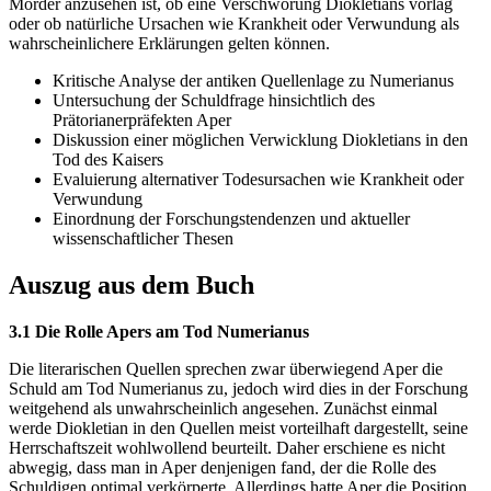
Mörder anzusehen ist, ob eine Verschwörung Diokletians vorlag
oder ob natürliche Ursachen wie Krankheit oder Verwundung als
wahrscheinlichere Erklärungen gelten können.
Kritische Analyse der antiken Quellenlage zu Numerianus
Untersuchung der Schuldfrage hinsichtlich des
Prätorianerpräfekten Aper
Diskussion einer möglichen Verwicklung Diokletians in den
Tod des Kaisers
Evaluierung alternativer Todesursachen wie Krankheit oder
Verwundung
Einordnung der Forschungstendenzen und aktueller
wissenschaftlicher Thesen
Auszug aus dem Buch
3.1 Die Rolle Apers am Tod Numerianus
Die literarischen Quellen sprechen zwar überwiegend Aper die
Schuld am Tod Numerianus zu, jedoch wird dies in der Forschung
weitgehend als unwahrscheinlich angesehen. Zunächst einmal
werde Diokletian in den Quellen meist vorteilhaft dargestellt, seine
Herrschaftszeit wohlwollend beurteilt. Daher erschiene es nicht
abwegig, dass man in Aper denjenigen fand, der die Rolle des
Schuldigen optimal verkörperte. Allerdings hatte Aper die Position