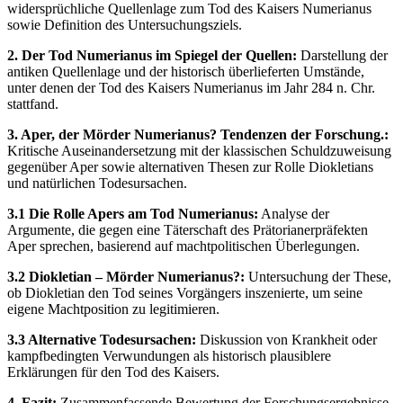
widersprüchliche Quellenlage zum Tod des Kaisers Numerianus
sowie Definition des Untersuchungsziels.
2. Der Tod Numerianus im Spiegel der Quellen:
Darstellung der
antiken Quellenlage und der historisch überlieferten Umstände,
unter denen der Tod des Kaisers Numerianus im Jahr 284 n. Chr.
stattfand.
3. Aper, der Mörder Numerianus? Tendenzen der Forschung.:
Kritische Auseinandersetzung mit der klassischen Schuldzuweisung
gegenüber Aper sowie alternativen Thesen zur Rolle Diokletians
und natürlichen Todesursachen.
3.1 Die Rolle Apers am Tod Numerianus:
Analyse der
Argumente, die gegen eine Täterschaft des Prätorianerpräfekten
Aper sprechen, basierend auf machtpolitischen Überlegungen.
3.2 Diokletian – Mörder Numerianus?:
Untersuchung der These,
ob Diokletian den Tod seines Vorgängers inszenierte, um seine
eigene Machtposition zu legitimieren.
3.3 Alternative Todesursachen:
Diskussion von Krankheit oder
kampfbedingten Verwundungen als historisch plausiblere
Erklärungen für den Tod des Kaisers.
4. Fazit:
Zusammenfassende Bewertung der Forschungsergebnisse,