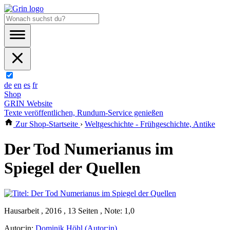
de
en
es
fr
Shop
GRIN Website
Texte veröffentlichen, Rundum-Service genießen
Zur Shop-Startseite
›
Weltgeschichte - Frühgeschichte, Antike
Der Tod Numerianus im
Spiegel der Quellen
Hausarbeit , 2016 , 13 Seiten , Note: 1,0
Autor:in:
Dominik Höhl (Autor:in)