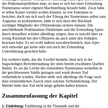
des Prätorianerpräfekten inne, so dass er sich bei einer Ermordung
Numerianus seiner eigenen Machtstellung beraubt hätte. Zwar hätte
er selbst Kaiser werden wollen können, so wie Eutropius es
berichtet, doch um sich nach der Tötung des Numerianus selbst zum
Augustus zu proklamieren, hätte er sich dazu den Rückhalt
wichtiger Mitglieder des Offizierskorps sichern müssen. Die
anschließende Proklamation Diokletians und die Ermordung Apers
durch denselben würden allerdings zeigen, dass er sowohl über zu
wenig Rückhalt bei den Offizieren als auch unter den Soldaten
besessen habe. Es sei wohl äußerst unwahrscheinlich, dass Aper
sich entweder gar keine oder erst nach der Ermordung
Unterstützung gesichert habe.
Ein weiteres Indiz, das die Zweifel bestärkt, lässt sich in der
fragwürdigen Berichterstattung der oben bereits erwähnten Quellen
finden. So sei die Leiche des ermordeten Numerianus weiterhin in
der geschlossenen Sänfte getragen und somit dessen Tod
verheimlicht worden. Hierbei stelle sich allerdings die Frage nach
dem vermeintlichen Zweck einer solchen Verheimlichung. Der
Mörder hätte den Tod nicht lange geheim halten können.
Zusammenfassung der Kapitel
1. Einleitung:
Einführung in die Thematik und die