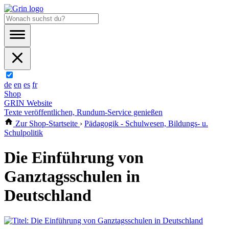
de
en
es
fr
Shop
GRIN Website
Texte veröffentlichen, Rundum-Service genießen
Zur Shop-Startseite
›
Pädagogik - Schulwesen, Bildungs- u.
Schulpolitik
Die Einführung von
Ganztagsschulen in
Deutschland