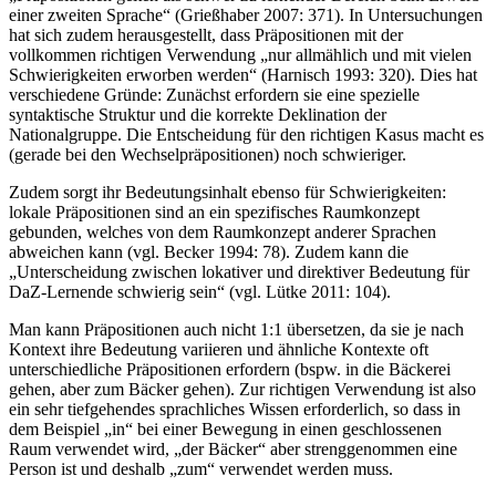
einer zweiten Sprache“ (Grießhaber 2007: 371). In Untersuchungen
hat sich zudem herausgestellt, dass Präpositionen mit der
vollkommen richtigen Verwendung „nur allmählich und mit vielen
Schwierigkeiten erworben werden“ (Harnisch 1993: 320). Dies hat
verschiedene Gründe: Zunächst erfordern sie eine spezielle
syntaktische Struktur und die korrekte Deklination der
Nationalgruppe. Die Entscheidung für den richtigen Kasus macht es
(gerade bei den Wechselpräpositionen) noch schwieriger.
Zudem sorgt ihr Bedeutungsinhalt ebenso für Schwierigkeiten:
lokale Präpositionen sind an ein spezifisches Raumkonzept
gebunden, welches von dem Raumkonzept anderer Sprachen
abweichen kann (vgl. Becker 1994: 78). Zudem kann die
„Unterscheidung zwischen lokativer und direktiver Bedeutung für
DaZ-Lernende schwierig sein“ (vgl. Lütke 2011: 104).
Man kann Präpositionen auch nicht 1:1 übersetzen, da sie je nach
Kontext ihre Bedeutung variieren und ähnliche Kontexte oft
unterschiedliche Präpositionen erfordern (bspw. in die Bäckerei
gehen, aber zum Bäcker gehen). Zur richtigen Verwendung ist also
ein sehr tiefgehendes sprachliches Wissen erforderlich, so dass in
dem Beispiel „in“ bei einer Bewegung in einen geschlossenen
Raum verwendet wird, „der Bäcker“ aber strenggenommen eine
Person ist und deshalb „zum“ verwendet werden muss.