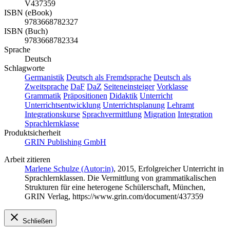
V437359
ISBN (eBook)
9783668782327
ISBN (Buch)
9783668782334
Sprache
Deutsch
Schlagworte
Germanistik
Deutsch als Fremdsprache
Deutsch als
Zweitsprache
DaF
DaZ
Seiteneinsteiger
Vorklasse
Grammatik
Präpositionen
Didaktik
Unterricht
Unterrichtsentwicklung
Unterrichtsplanung
Lehramt
Integrationskurse
Sprachvermittlung
Migration
Integration
Sprachlernklasse
Produktsicherheit
GRIN Publishing GmbH
Arbeit zitieren
Marlene Schulze (Autor:in)
, 2015, Erfolgreicher Unterricht in
Sprachlernklassen. Die Vermittlung von grammatikalischen
Strukturen für eine heterogene Schülerschaft, München,
GRIN Verlag, https://www.grin.com/document/437359
Schließen