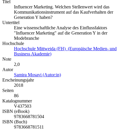
Titel
Influencer Marketing. Welchen Stellenwert wird das
Kommunikationsinstrument auf das Kaufverhalten der
Generation Y haben?
Untertitel
Eine wissenschaftliche Analyse des Einflussfaktors
"Influencer Marketing" auf die Generation Y in der
Modebranche
Hochschule
Hochschule Mittweida (FH) (Europäische Medien- und
Business Akademie)
Note
2,0
Autor
Samira Mosavi (Autor:in)
Erscheinungsjahr
2018
Seiten
86
Katalognummer
V437503
ISBN (eBook)
9783668781504
ISBN (Buch)
9783668781511