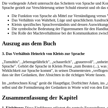
Die vorliegende Arbeit untersucht das Scheitern von Sprache und Kom
Sprache gezielt zur Verschleierung seiner Schuld einsetzt und ob das
Die Funktion von Sprache als Mittel zur Verständigung versus 
Das Verhältnis von Wahrheit, Lüge und sprachlichem Ausdruc
Kleists spezifisches Sprachverständnis und dessen Auswirkung
Die symbolische Bedeutung der Figurennamen für den Handlu
Die Rolle der Machtverhältnisse bei der Kommunikation zwisc
Auszug aus dem Buch
3. Das Verhältnis Heinrich von Kleists zur Sprache
„Tumultös", „lebensgefährlich", „schauerlich", „grauenvoll", „unhei
Sprache". Gehört die Sprache in Kleists Prosa „zum Besten (...), was 
Wirklichkeit zur Sprache kommt", in seinen Dramentexten „verflogen". 
dass sie ihre Gedanken, ihre Absichten in die richtigen Worte fassen.
Im „zerbrochnen Krug" gerät die Hauptfigur, Dorfrichter Adam, ins „s
selbst und die Formulierung der Gedanken in Worte wird von den Emp
Zusammenfassung der Kapitel
1. Einleitung:
Diese Einführung erläutert die zentrale Fragestellung