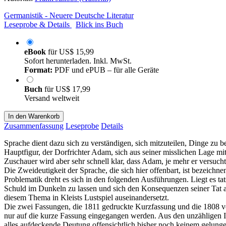
Germanistik - Neuere Deutsche Literatur
Leseprobe & Details
Blick ins Buch
eBook
für
US$ 15,99
Sofort herunterladen. Inkl. MwSt.
Format:
PDF und ePUB – für alle Geräte
Buch
für
US$ 17,99
Versand weltweit
In den Warenkorb
Zusammenfassung
Leseprobe
Details
Sprache dient dazu sich zu verständigen, sich mitzuteilen, Dinge zu b
Hauptfigur, der Dorfrichter Adam, sich aus seiner misslichen Lage m
Zuschauer wird aber sehr schnell klar, dass Adam, je mehr er versucht
Die Zweideutigkeit der Sprache, die sich hier offenbart, ist bezeichn
Problematik dreht es sich in den folgenden Ausführungen. Liegt es tat
Schuld im Dunkeln zu lassen und sich den Konsequenzen seiner Tat an
diesem Thema in Kleists Lustspiel auseinandersetzt.
Die zwei Fassungen, die 1811 gedruckte Kurzfassung und die 1808 von
nur auf die kurze Fassung eingegangen werden. Aus den unzähligen Inte
alles aufdeckende Deutung offensichtlich bisher noch keinem gelungen