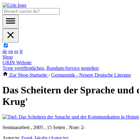
de
en
es
fr
Shop
GRIN Website
Texte veröffentlichen, Rundum-Service genießen
Zur Shop-Startseite
›
Germanistik - Neuere Deutsche Literatur
Das Scheitern der Sprache und 
Krug'
Seminararbeit , 2005 , 15 Seiten , Note: 2-
Autor:in:
Frank Jakobs (Autor:in)