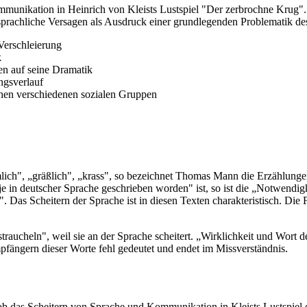
munikation in Heinrich von Kleists Lustspiel "Der zerbrochne Krug". 
 sprachliche Versagen als Ausdruck einer grundlegenden Problematik de
Verschleierung
k
en auf seine Dramatik
ngsverlauf
hen verschiedenen sozialen Gruppen
mlich", „gräßlich", „krass", so bezeichnet Thomas Mann die Erzählunge
je in deutscher Sprache geschrieben worden" ist, so ist die „Notwendigk
Das Scheitern der Sprache ist in diesen Texten charakteristisch. Die F
traucheln", weil sie an der Sprache scheitert. „Wirklichkeit und Wort 
fängern dieser Worte fehl gedeutet und endet im Missverständnis.
, ob das Scheitern von Sprache und Kommunikation in Kleists Lustspiel