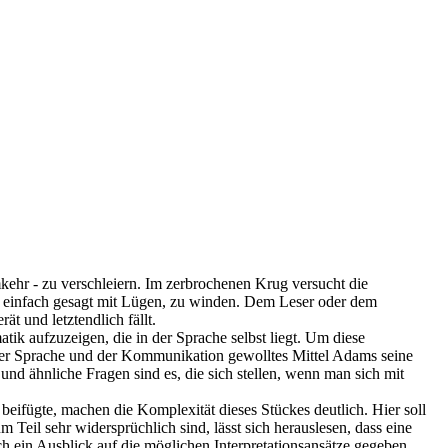
mkehr - zu verschleiern. Im zerbrochenen Krug versucht die
n, einfach gesagt mit Lügen, zu winden. Dem Leser oder dem
t und letztendlich fällt.
tik aufzuzeigen, die in der Sprache selbst liegt. Um diese
ern der Sprache und der Kommunikation gewolltes Mittel Adams seine
d ähnliche Fragen sind es, die sich stellen, wenn man sich mit
eifügte, machen die Komplexität dieses Stückes deutlich. Hier soll
Teil sehr widersprüchlich sind, lässt sich herauslesen, dass eine
ch ein Ausblick auf die möglichen Interpretationsansätze gegeben