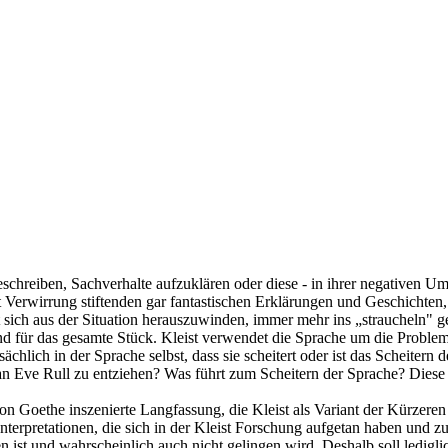
eschreiben, Sachverhalte aufzuklären oder diese - in ihrer negativen U
it Verwirrung stiftenden gar fantastischen Erklärungen und Geschichte
 sich aus der Situation herauszuwinden, immer mehr ins „straucheln" gerä
end für das gesamte Stück. Kleist verwendet die Sprache um die Problema
sächlich in der Sprache selbst, dass sie scheitert oder ist das Scheit
 Eve Rull zu entziehen? Was führt zum Scheitern der Sprache? Diese un
 Goethe inszenierte Langfassung, die Kleist als Variant der Kürzeren b
rpretationen, die sich in der Kleist Forschung aufgetan haben und zum 
 ist und wahrscheinlich auch nicht gelingen wird. Deshalb soll ledigli