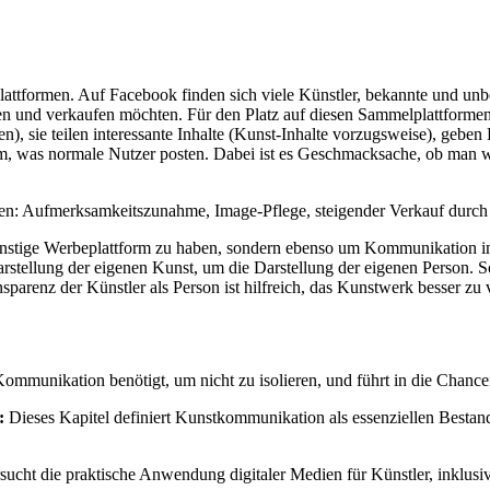
lattformen. Auf Facebook finden sich viele Künstler, bekannte und unb
n und verkaufen möchten. Für den Platz auf diesen Sammelplattformen 
ben), sie teilen interessante Inhalte (Kunst-Inhalte vorzugsweise), geb
dem, was normale Nutzer posten. Dabei ist es Geschmacksache, ob man w
n: Aufmerksamkeitszunahme, Image-Pflege, steigender Verkauf durch
günstige Werbeplattform zu haben, sondern ebenso um Kommunikation im
tellung der eigenen Kunst, um die Darstellung der eigenen Person. Soc
parenz der Künstler als Person ist hilfreich, das Kunstwerk besser zu
 Kommunikation benötigt, um nicht zu isolieren, und führt in die Chan
:
Dieses Kapitel definiert Kunstkommunikation als essenziellen Bestand
sucht die praktische Anwendung digitaler Medien für Künstler, inklusive