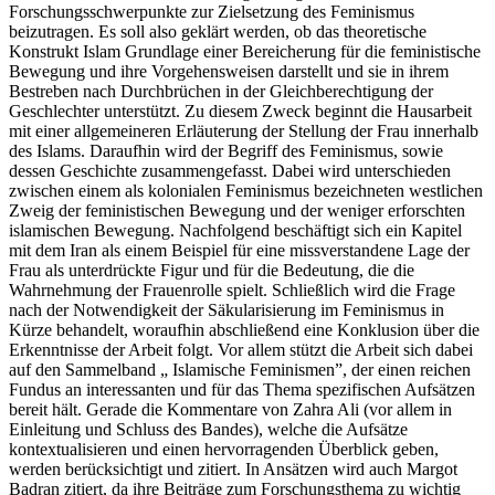
Forschungsschwerpunkte zur Zielsetzung des Feminismus
beizutragen. Es soll also geklärt werden, ob das theoretische
Konstrukt Islam Grundlage einer Bereicherung für die feministische
Bewegung und ihre Vorgehensweisen darstellt und sie in ihrem
Bestreben nach Durchbrüchen in der Gleichberechtigung der
Geschlechter unterstützt. Zu diesem Zweck beginnt die Hausarbeit
mit einer allgemeineren Erläuterung der Stellung der Frau innerhalb
des Islams. Daraufhin wird der Begriff des Feminismus, sowie
dessen Geschichte zusammengefasst. Dabei wird unterschieden
zwischen einem als kolonialen Feminismus bezeichneten westlichen
Zweig der feministischen Bewegung und der weniger erforschten
islamischen Bewegung. Nachfolgend beschäftigt sich ein Kapitel
mit dem Iran als einem Beispiel für eine missverstandene Lage der
Frau als unterdrückte Figur und für die Bedeutung, die die
Wahrnehmung der Frauenrolle spielt. Schließlich wird die Frage
nach der Notwendigkeit der Säkularisierung im Feminismus in
Kürze behandelt, woraufhin abschließend eine Konklusion über die
Erkenntnisse der Arbeit folgt. Vor allem stützt die Arbeit sich dabei
auf den Sammelband „ Islamische Feminismen”, der einen reichen
Fundus an interessanten und für das Thema spezifischen Aufsätzen
bereit hält. Gerade die Kommentare von Zahra Ali (vor allem in
Einleitung und Schluss des Bandes), welche die Aufsätze
kontextualisieren und einen hervorragenden Überblick geben,
werden berücksichtigt und zitiert. In Ansätzen wird auch Margot
Badran zitiert, da ihre Beiträge zum Forschungsthema zu wichtig