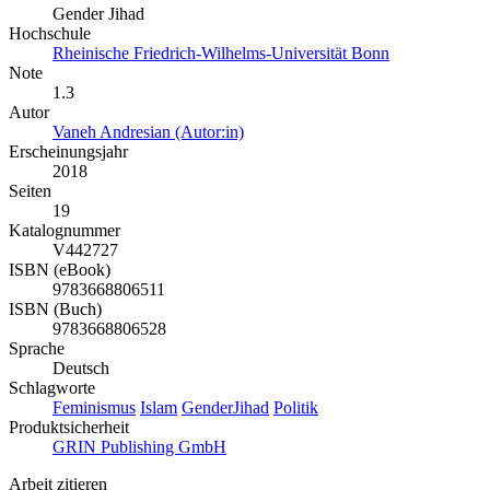
Gender Jihad
Hochschule
Rheinische Friedrich-Wilhelms-Universität Bonn
Note
1.3
Autor
Vaneh Andresian (Autor:in)
Erscheinungsjahr
2018
Seiten
19
Katalognummer
V442727
ISBN (eBook)
9783668806511
ISBN (Buch)
9783668806528
Sprache
Deutsch
Schlagworte
Feminismus
Islam
GenderJihad
Politik
Produktsicherheit
GRIN Publishing GmbH
Arbeit zitieren