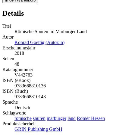
In den Warenkorb
Details
Titel
Römische Spuren im Marburger Land
Autor
Konrad Goettig (Autor:in)
Erscheinungsjahr
2018
Seiten
48
Katalognummer
V442763
ISBN (eBook)
9783668810136
ISBN (Buch)
9783668810143
Sprache
Deutsch
Schlagworte
römische
spuren
marburger
land
Römer Hessen
Produktsicherheit
GRIN Publishing GmbH