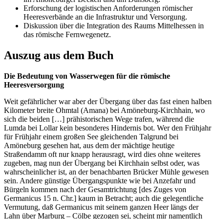
Erforschung der logistischen Anforderungen römischer
Heeresverbände an die Infrastruktur und Versorgung.
Diskussion über die Integration des Raums Mittelhessen in
das römische Fernwegenetz.
Auszug aus dem Buch
Die Bedeutung von Wasserwegen für die römische
Heeresversorgung
Weit gefährlicher war aber der Übergang über das fast einen halben
Kilometer breite Ohmtal (Amana) bei Amöneburg-Kirchhain, wo
sich die beiden […] prähistorischen Wege trafen, während die
Lumda bei Lollar kein besonderes Hindernis bot. Wer den Frühjahr
für Frühjahr einem großen See gleichenden Talgrund bei
Amöneburg gesehen hat, aus dem der mächtige heutige
Straßendamm oft nur knapp herausragt, wird dies ohne weiteres
zugeben, mag nun der Übergang bei Kirchhain selbst oder, was
wahrscheinlicher ist, an der benachbarten Brücker Mühle gewesen
sein. Andere günstige Übergangspunkte wie bei Anzefahr und
Bürgeln kommen nach der Gesamtrichtung [des Zuges von
Germanicus 15 n. Chr.] kaum in Betracht; auch die gelegentliche
Vermutung, daß Germanicus mit seinem ganzen Heer längs der
Lahn über Marburg – Cölbe gezogen sei, scheint mir namentlich