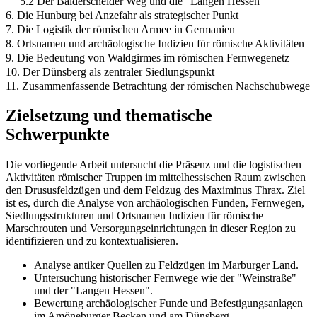
5.2 Der Balderscheider Weg und die "Langen Hessen"
6. Die Hunburg bei Anzefahr als strategischer Punkt
7. Die Logistik der römischen Armee in Germanien
8. Ortsnamen und archäologische Indizien für römische Aktivitäten
9. Die Bedeutung von Waldgirmes im römischen Fernwegenetz
10. Der Dünsberg als zentraler Siedlungspunkt
11. Zusammenfassende Betrachtung der römischen Nachschubwege
Zielsetzung und thematische
Schwerpunkte
Die vorliegende Arbeit untersucht die Präsenz und die logistischen
Aktivitäten römischer Truppen im mittelhessischen Raum zwischen
den Drususfeldzügen und dem Feldzug des Maximinus Thrax. Ziel
ist es, durch die Analyse von archäologischen Funden, Fernwegen,
Siedlungsstrukturen und Ortsnamen Indizien für römische
Marschrouten und Versorgungseinrichtungen in dieser Region zu
identifizieren und zu kontextualisieren.
Analyse antiker Quellen zu Feldzügen im Marburger Land.
Untersuchung historischer Fernwege wie der "Weinstraße"
und der "Langen Hessen".
Bewertung archäologischer Funde und Befestigungsanlagen
im Amöneburger Becken und am Dünsberg.