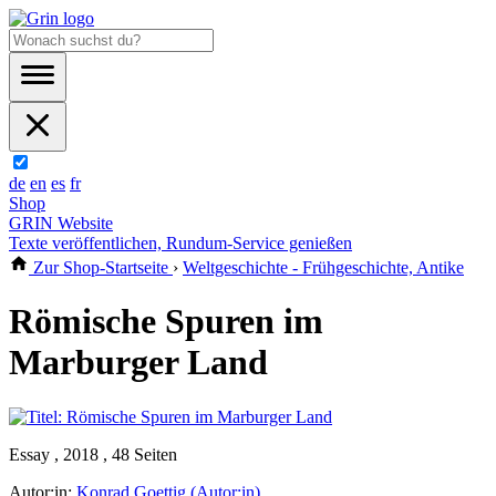
de
en
es
fr
Shop
GRIN Website
Texte veröffentlichen, Rundum-Service genießen
Zur Shop-Startseite
›
Weltgeschichte - Frühgeschichte, Antike
Römische Spuren im
Marburger Land
Essay , 2018 , 48 Seiten
Autor:in:
Konrad Goettig (Autor:in)