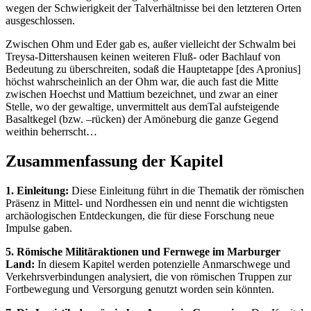
wegen der Schwierigkeit der Talverhältnisse bei den letzteren Orten
ausgeschlossen.
Zwischen Ohm und Eder gab es, außer vielleicht der Schwalm bei
Treysa-Dittershausen keinen weiteren Fluß- oder Bachlauf von
Bedeutung zu überschreiten, sodaß die Hauptetappe [des Apronius]
höchst wahrscheinlich an der Ohm war, die auch fast die Mitte
zwischen Hoechst und Mattium bezeichnet, und zwar an einer
Stelle, wo der gewaltige, unvermittelt aus demTal aufsteigende
Basaltkegel (bzw. –rücken) der Amöneburg die ganze Gegend
weithin beherrscht…
Zusammenfassung der Kapitel
1. Einleitung:
Diese Einleitung führt in die Thematik der römischen
Präsenz in Mittel- und Nordhessen ein und nennt die wichtigsten
archäologischen Entdeckungen, die für diese Forschung neue
Impulse gaben.
5. Römische Militäraktionen und Fernwege im Marburger
Land:
In diesem Kapitel werden potenzielle Anmarschwege und
Verkehrsverbindungen analysiert, die von römischen Truppen zur
Fortbewegung und Versorgung genutzt worden sein könnten.