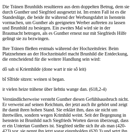
Die Tränen Brunhilds resultieren aus dem doppelten Betrug, dem sie
durch Gunther und Siegfried ausgesetzt ist. Im ersten Fall ist es die
Standeslüge, die beide ihr während der Werbungsfahrt in Isenstein
vormachen, um Gunther als geeigneten Werber auftreten zu lassen
und Brunhild zu besiegen. Ein zweites Mal wird sie in der
Brautnacht betrogen, als es Gunther erneut nur mit Siegfrieds Hilfe
gelingt sie zu bezwingen.
Ihre Tränen fließen erstmals während der Hochzeitsfeier. Beim
Platznehmen an der Hochzeitstafel macht Brunhild die Entdeckung,
die entscheidend für die weitere Handlung sein wird:
dô sah si Kriemhilde (done wart ir nie sô leit)
bî Sîfride sitzen: weinen si began.
ir vielen heize trähene über liehtiu wange dan. (618,2-4)
Verständlicherweise versteht Gunther diesen Gefühlsausbruch nicht.
Er verweist auf seinen Reichtum, der jetzt auch ihr gehört und zeigt
ihr damit ihren hohen Stand. Sie erklärt ihm, dass sie nicht um
ihretwillen, sondern wegen Krimhild weint. Seit der Begegnung in
Isenstein ist Brunhild nach Siegfrieds Worten davon überzeugt, dass
er ein Untertan Gunthers ist. Siegfried stellte sich ihr als man (420-
423) vor, sie nennt ihn jetzt sogar eigenholden (620,3) und setzt ihn