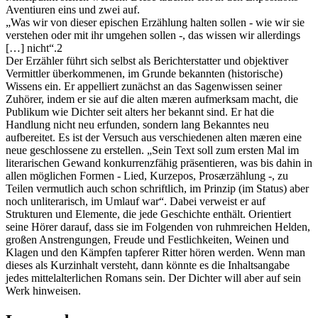
Aventiuren eins und zwei auf.
„Was wir von dieser epischen Erzählung halten sollen - wie wir sie
verstehen oder mit ihr umgehen sollen -, das wissen wir allerdings
[…] nicht“.2
Der Erzähler führt sich selbst als Berichterstatter und objektiver
Vermittler überkommenen, im Grunde bekannten (historische)
Wissens ein. Er appelliert zunächst an das Sagenwissen seiner
Zuhörer, indem er sie auf die alten mæren aufmerksam macht, die
Publikum wie Dichter seit alters her bekannt sind. Er hat die
Handlung nicht neu erfunden, sondern lang Bekanntes neu
aufbereitet. Es ist der Versuch aus verschiedenen alten mæren eine
neue geschlossene zu erstellen. „Sein Text soll zum ersten Mal im
literarischen Gewand konkurrenzfähig präsentieren, was bis dahin in
allen möglichen Formen - Lied, Kurzepos, Prosærzählung -, zu
Teilen vermutlich auch schon schriftlich, im Prinzip (im Status) aber
noch unliterarisch, im Umlauf war“. Dabei verweist er auf
Strukturen und Elemente, die jede Geschichte enthält. Orientiert
seine Hörer darauf, dass sie im Folgenden von ruhmreichen Helden,
großen Anstrengungen, Freude und Festlichkeiten, Weinen und
Klagen und den Kämpfen tapferer Ritter hören werden. Wenn man
dieses als Kurzinhalt versteht, dann könnte es die Inhaltsangabe
jedes mittelalterlichen Romans sein. Der Dichter will aber auf sein
Werk hinweisen.