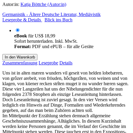
Autor:in:
Katja Böttche (Autor:in)
Germanistik - Ältere Deutsche Literatur, Mediävistik
Leseprobe & Details
Blick ins Buch
eBook
für
US$ 18,99
Sofort herunterladen. Inkl. MwSt.
Format:
PDF und ePUB – für alle Geräte
In den Warenkorb
Zusammenfassung
Leseprobe
Details
Uns ist in alten mæren wunders vil geseit von helden lobebæren,
von grôzer arebeit, von fröuden, hôchgezîten, von weinen und von
klagen, von küener recken strîten muget ir nu wunder hœren sagen.
Diese vier Langzeilen hat uns der Nibelungendichter für die nun
folgenden 2378 Strophen als einzige Leseanleitung hinterlassen.
Doch Leseanleitung ist zuviel gesagt. In den vier Versen wird
lediglich ein Hinweis auf Dinge, Formalien und Wiederkehrendes
gegeben, auf das man beim Zuhören achten soll.
Im Mittelpunkt der Erzählung stehen demnach allgemeine
Geschehniszusammenhänge, Alltägliches. In diesem Kurzinhalt
werden keine Personen genannt, die im Verlauf der Geschichte im
Mittelpunkt stehen werden. Diese tauchen erst in den Expositions-