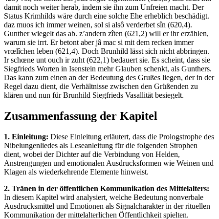
damit noch weiter herab, indem sie ihn zum Unfreien macht. Der
Status Krimhilds wäre durch eine solche Ehe erheblich beschädigt.
daz muos ich immer weinen, sol si alsô verderbet sîn (620,4).
Gunther wiegelt das ab. z’andern zîten (621,2) will er ihr erzählen,
warum sie irrt. Er betont aber jâ mac si mit dem recken immer
vrœlîchen leben (621,4). Doch Brunhild lässt sich nicht abbringen.
Ir schœne unt ouch ir zuht (622,1) bedauert sie. Es scheint, dass sie
Siegfrieds Worten in Isenstein mehr Glauben schenkt, als Gunthers.
Das kann zum einen an der Bedeutung des Grußes liegen, der in der
Regel dazu dient, die Verhältnisse zwischen den Grüßenden zu
klären und nun für Brunhild Siegfrieds Vasallität besiegelt.
Zusammenfassung der Kapitel
1. Einleitung:
Diese Einleitung erläutert, dass die Prologstrophe des
Nibelungenliedes als Leseanleitung für die folgenden Strophen
dient, wobei der Dichter auf die Verbindung von Helden,
Anstrengungen und emotionalen Ausdrucksformen wie Weinen und
Klagen als wiederkehrende Elemente hinweist.
2. Tränen in der öffentlichen Kommunikation des Mittelalters:
In diesem Kapitel wird analysiert, welche Bedeutung nonverbale
Ausdrucksmittel und Emotionen als Signalcharakter in der rituellen
Kommunikation der mittelalterlichen Öffentlichkeit spielten.