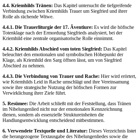
4.4. Kriemhilds Tränen:
Das Kapitel untersucht die tiefgreifende
Verbindung zwischen Kriemhilds Trauer um Siegfried und ihrer
Rolle als rächende Witwe.
4.4.1. Die Trauerliturgie der 17. Âventiure:
Es wird die höfische
Totenklage nach der Ermordung Siegfrieds analysiert, bei der
Kriemhild eine zentrale organisatorische Rolle einnimmt.
4.4.2. Kriemhilds Abschied vom toten Siegfried:
Das Kapitel
beleuchtet den emotionalen und symbolischen Höhepunkt der
Klage, als Kriemhild den Sarg öffnen lässt, um von Siegfried
Abschied zu nehmen.
4.4.3. Die Verbindung von Trauer und Rache:
Hier wird erörtert,
wie Kriemhilds Leid in Rache umschlägt und ihre Vereinsamung
sowie ihre strategische Nutzung der höfischen Formen zur
Verwirklichung ihrer Ziele führt.
5. Resümee:
Die Arbeit schließt mit der Feststellung, dass Tränen
im Nibelungenlied nicht nur der emotionalen Kennzeichnung
dienen, sondern als essenzielle Struktureinheiten die
Handlungsentwicklung entscheidend mitbestimmen.
6. Verwendete Textquelle und Literatur:
Dieses Verzeichnis listet
die herangezogene Textausgabe des Nibelungenliedes sowie die