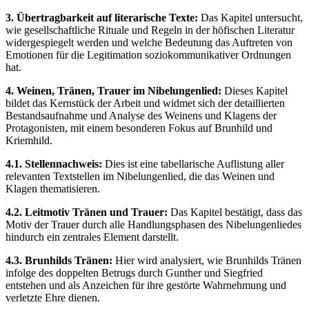
3. Übertragbarkeit auf literarische Texte:
Das Kapitel untersucht,
wie gesellschaftliche Rituale und Regeln in der höfischen Literatur
widergespiegelt werden und welche Bedeutung das Auftreten von
Emotionen für die Legitimation soziokommunikativer Ordnungen
hat.
4. Weinen, Tränen, Trauer im Nibelungenlied:
Dieses Kapitel
bildet das Kernstück der Arbeit und widmet sich der detaillierten
Bestandsaufnahme und Analyse des Weinens und Klagens der
Protagonisten, mit einem besonderen Fokus auf Brunhild und
Kriemhild.
4.1. Stellennachweis:
Dies ist eine tabellarische Auflistung aller
relevanten Textstellen im Nibelungenlied, die das Weinen und
Klagen thematisieren.
4.2. Leitmotiv Tränen und Trauer:
Das Kapitel bestätigt, dass das
Motiv der Trauer durch alle Handlungsphasen des Nibelungenliedes
hindurch ein zentrales Element darstellt.
4.3. Brunhilds Tränen:
Hier wird analysiert, wie Brunhilds Tränen
infolge des doppelten Betrugs durch Gunther und Siegfried
entstehen und als Anzeichen für ihre gestörte Wahrnehmung und
verletzte Ehre dienen.