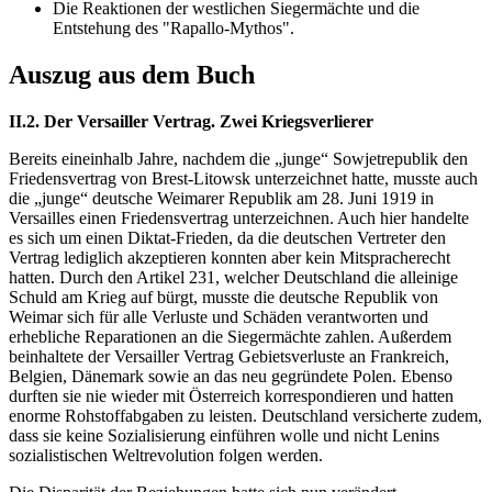
Die Reaktionen der westlichen Siegermächte und die
Entstehung des "Rapallo-Mythos".
Auszug aus dem Buch
II.2. Der Versailler Vertrag. Zwei Kriegsverlierer
Bereits eineinhalb Jahre, nachdem die „junge“ Sowjetrepublik den
Friedensvertrag von Brest-Litowsk unterzeichnet hatte, musste auch
die „junge“ deutsche Weimarer Republik am 28. Juni 1919 in
Versailles einen Friedensvertrag unterzeichnen. Auch hier handelte
es sich um einen Diktat-Frieden, da die deutschen Vertreter den
Vertrag lediglich akzeptieren konnten aber kein Mitspracherecht
hatten. Durch den Artikel 231, welcher Deutschland die alleinige
Schuld am Krieg auf bürgt, musste die deutsche Republik von
Weimar sich für alle Verluste und Schäden verantworten und
erhebliche Reparationen an die Siegermächte zahlen. Außerdem
beinhaltete der Versailler Vertrag Gebietsverluste an Frankreich,
Belgien, Dänemark sowie an das neu gegründete Polen. Ebenso
durften sie nie wieder mit Österreich korrespondieren und hatten
enorme Rohstoffabgaben zu leisten. Deutschland versicherte zudem,
dass sie keine Sozialisierung einführen wolle und nicht Lenins
sozialistischen Weltrevolution folgen werden.