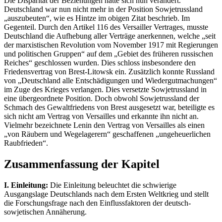
Die Disparität der Beziehungen hatte sich nun verändert.
Deutschland war nun nicht mehr in der Position Sowjetrussland
„auszubeuten“, wie es Hintze im obigen Zitat beschrieb. Im
Gegenteil. Durch den Artikel 116 des Versailler Vertrages, musste
Deutschland die Aufhebung aller Verträge anerkennen, welche „seit
der marxistischen Revolution vom November 1917 mit Regierungen
und politischen Gruppen“ auf dem „Gebiet des früheren russischen
Reiches“ geschlossen wurden. Dies schloss insbesondere den
Friedensvertrag von Brest-Litowsk ein. Zusätzlich konnte Russland
von „Deutschland alle Entschädigungen und Wiedergutmachungen“
im Zuge des Krieges verlangen. Dies versetzte Sowjetrussland in
eine übergeordnete Position. Doch obwohl Sowjetrussland der
Schmach des Gewaltfriedens von Brest ausgesetzt war, beteiligte es
sich nicht am Vertrag von Versailles und erkannte ihn nicht an.
Vielmehr bezeichnete Lenin den Vertrag von Versailles als einen
„von Räubern und Wegelagerern“ geschaffenen „ungeheuerlichen
Raubfrieden“.
Zusammenfassung der Kapitel
I. Einleitung:
Die Einleitung beleuchtet die schwierige
Ausgangslage Deutschlands nach dem Ersten Weltkrieg und stellt
die Forschungsfrage nach den Einflussfaktoren der deutsch-
sowjetischen Annäherung.