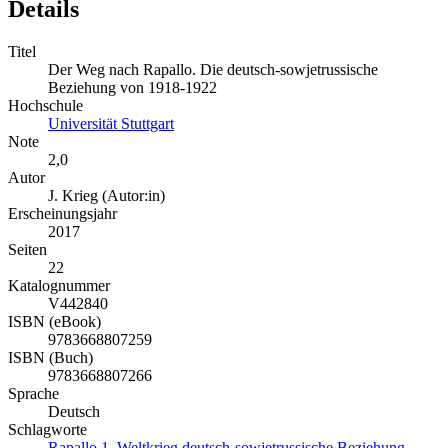
Details
Titel
Der Weg nach Rapallo. Die deutsch-sowjetrussische
Beziehung von 1918-1922
Hochschule
Universität Stuttgart
Note
2,0
Autor
J. Krieg (Autor:in)
Erscheinungsjahr
2017
Seiten
22
Katalognummer
V442840
ISBN (eBook)
9783668807259
ISBN (Buch)
9783668807266
Sprache
Deutsch
Schlagworte
Rapallo 1. Weltkrieg deutsch-sowjetrussische Beziehung