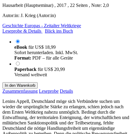
Hausarbeit (Hauptseminar) , 2017 , 22 Seiten , Note: 2,0
Autor:in:
J. Krieg (Autor:in)
Geschichte Europas - Zeitalter Weltkriege
Leseprobe & Details
Blick ins Buch
eBook
für
US$ 18,99
Sofort herunterladen. Inkl. MwSt.
Format:
PDF – für alle Geräte
Paperback
für
US$ 20,99
Versand weltweit
In den Warenkorb
Zusammenfassung
Leseprobe
Details
Lenins Appell, Deutschland möge sich Verbündete suchen um
wieder die ursprüngliche Stärke zu erlangen, schien jedoch nach
dem Ersten Weltkrieg nahezu unmöglich. Bedingt durch die
Entwaffnung, der territorialen Enteignung, der wirtschaftlichen und
militärischen Sanktionspolitik und der Teilbesetzung, fehlte
Deutschland die nötige Handlungsfreiheit um eigenständige
Außenpolitik zu betreiben. Denn die politische Bewegungsfreiheit