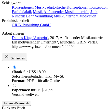
Schlagworte
Konzeptionen
Musikpädagogische Konzeptionen
Konzeption
Fachdidaktik
Musik
Aufbauender Musikunterricht
Jank
Nimczik
Bähr
Vermittlung
Musikunterricht
Motivation
Produktsicherheit
GRIN Publishing GmbH
Arbeit zitieren
Dennis King (Autor:in)
, 2017, Aufbauender Musikunterricht.
Ein motivierender Unterricht?, München, GRIN Verlag,
https://www.grin.com/document/444450
Schließen
eBook
für
US$ 18,99
Sofort herunterladen. Inkl. MwSt.
Format:
PDF – für alle Geräte
Paperback
für
US$ 20,99
Versand weltweit
In den Warenkorb
Blick ins Buch