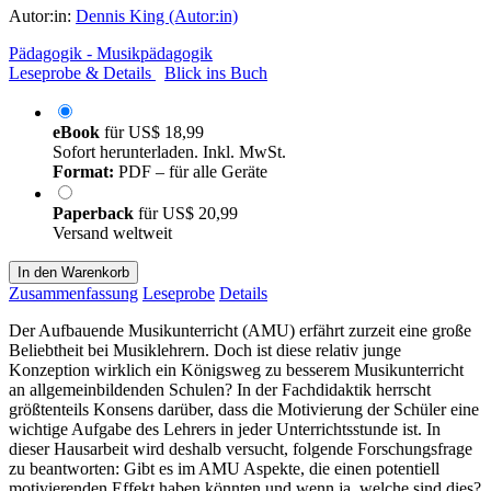
Autor:in:
Dennis King (Autor:in)
Pädagogik - Musikpädagogik
Leseprobe & Details
Blick ins Buch
eBook
für
US$ 18,99
Sofort herunterladen. Inkl. MwSt.
Format:
PDF – für alle Geräte
Paperback
für
US$ 20,99
Versand weltweit
In den Warenkorb
Zusammenfassung
Leseprobe
Details
Der Aufbauende Musikunterricht (AMU) erfährt zurzeit eine große
Beliebtheit bei Musiklehrern. Doch ist diese relativ junge
Konzeption wirklich ein Königsweg zu besserem Musikunterricht
an allgemeinbildenden Schulen? In der Fachdidaktik herrscht
größtenteils Konsens darüber, dass die Motivierung der Schüler eine
wichtige Aufgabe des Lehrers in jeder Unterrichtsstunde ist. In
dieser Hausarbeit wird deshalb versucht, folgende Forschungsfrage
zu beantworten: Gibt es im AMU Aspekte, die einen potentiell
motivierenden Effekt haben könnten und wenn ja, welche sind dies?