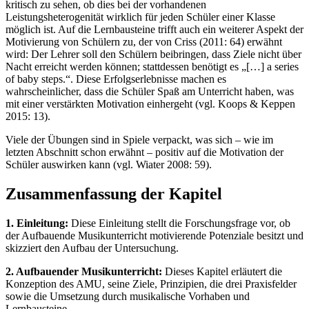
kritisch zu sehen, ob dies bei der vorhandenen
Leistungsheterogenität wirklich für jeden Schüler einer Klasse
möglich ist. Auf die Lernbausteine trifft auch ein weiterer Aspekt der
Motivierung von Schülern zu, der von Criss (2011: 64) erwähnt
wird: Der Lehrer soll den Schülern beibringen, dass Ziele nicht über
Nacht erreicht werden können; stattdessen benötigt es „[…] a series
of baby steps.“. Diese Erfolgserlebnisse machen es
wahrscheinlicher, dass die Schüler Spaß am Unterricht haben, was
mit einer verstärkten Motivation einhergeht (vgl. Koops & Keppen
2015: 13).
Viele der Übungen sind in Spiele verpackt, was sich – wie im
letzten Abschnitt schon erwähnt – positiv auf die Motivation der
Schüler auswirken kann (vgl. Wiater 2008: 59).
Zusammenfassung der Kapitel
1. Einleitung:
Diese Einleitung stellt die Forschungsfrage vor, ob
der Aufbauende Musikunterricht motivierende Potenziale besitzt und
skizziert den Aufbau der Untersuchung.
2. Aufbauender Musikunterricht:
Dieses Kapitel erläutert die
Konzeption des AMU, seine Ziele, Prinzipien, die drei Praxisfelder
sowie die Umsetzung durch musikalische Vorhaben und
Lernbausteine.