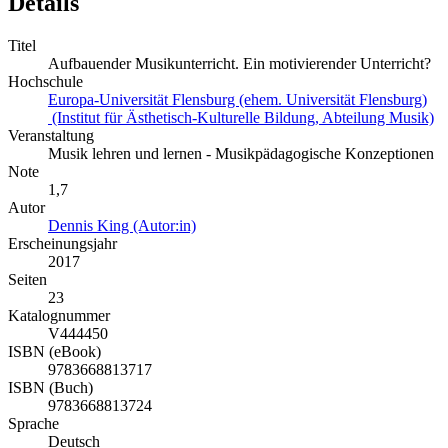
Details
Titel
Aufbauender Musikunterricht. Ein motivierender Unterricht?
Hochschule
Europa-Universität Flensburg (ehem. Universität Flensburg)
(Institut für Ästhetisch-Kulturelle Bildung, Abteilung Musik)
Veranstaltung
Musik lehren und lernen - Musikpädagogische Konzeptionen
Note
1,7
Autor
Dennis King (Autor:in)
Erscheinungsjahr
2017
Seiten
23
Katalognummer
V444450
ISBN (eBook)
9783668813717
ISBN (Buch)
9783668813724
Sprache
Deutsch