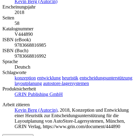
Kevin Berg (Autor:in)
Erscheinungsjahr
2018
Seiten
58
Katalognummer
V444890
ISBN (eBook)
9783668816985
ISBN (Buch)
9783668816992
Sprache
Deutsch
Schlagworte
konzeption
entwicklung
heuristik
entscheidungsunterstützung
layoutplanung
autostore-lagersystemen
Produktsicherheit
GRIN Publishing GmbH
Arbeit zitieren
Kevin Berg (Autor:in)
, 2018, Konzeption und Entwicklung
einer Heuristik zur Entscheidungsunterstützung für die
Layoutplanung von AutoStore-Lagersystemen, München,
GRIN Verlag, https://www.grin.com/document/444890