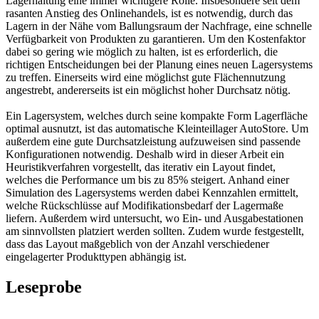
Lagerhaltung eine immer wichtigere Rolle. Insbesondere seit dem
rasanten Anstieg des Onlinehandels, ist es notwendig, durch das
Lagern in der Nähe vom Ballungsraum der Nachfrage, eine schnelle
Verfügbarkeit von Produkten zu garantieren. Um den Kostenfaktor
dabei so gering wie möglich zu halten, ist es erforderlich, die
richtigen Entscheidungen bei der Planung eines neuen Lagersystems
zu treffen. Einerseits wird eine möglichst gute Flächennutzung
angestrebt, andererseits ist ein möglichst hoher Durchsatz nötig.
Ein Lagersystem, welches durch seine kompakte Form Lagerfläche
optimal ausnutzt, ist das automatische Kleinteillager AutoStore. Um
außerdem eine gute Durchsatzleistung aufzuweisen sind passende
Konfigurationen notwendig. Deshalb wird in dieser Arbeit ein
Heuristikverfahren vorgestellt, das iterativ ein Layout findet,
welches die Performance um bis zu 85% steigert. Anhand einer
Simulation des Lagersystems werden dabei Kennzahlen ermittelt,
welche Rückschlüsse auf Modifikationsbedarf der Lagermaße
liefern. Außerdem wird untersucht, wo Ein- und Ausgabestationen
am sinnvollsten platziert werden sollten. Zudem wurde festgestellt,
dass das Layout maßgeblich von der Anzahl verschiedener
eingelagerter Produkttypen abhängig ist.
Leseprobe