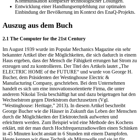
Kommunikation komplexer technologischer Lösungen.
Entwicklung einer Handlungsempfehlung zur optimalen
Einbindung der Bevölkerung im Kontext des EnaQ-Projekts.
Auszug aus dem Buch
2.1 The Computer for the 21st Century
Im August 1939 wurde im Popular Mechanics Magazine ein sehr
bekannter Artikel über die Möglichkeiten, die sich dadurch in einem
Haus ergeben, dass der Mensch die Fähigkeit errungen hat Strom zu
erzeugen und zu kontrollieren. Der Titel des Artikels lautet „The
ELECTRIC HOME of the FUTURE“ und wurde von George H.
Bucher, dem Präsidenten der Westinghouse Electric &
Manufacturing Company, geschrieben. Bei dem Unternehmen
handelt es sich um eine innovationsorientierte Firma, die unter
anderem Nikolai Tesla beschäftigt hat und dazu beigetragen hat den
Wechselstrom gegen Direktstrom durchzusetzen (Vgl.
“Westinghouse: Heritage,” 2013). In diesem Artikel beschreibt
George Bucher wie die Häuser in Zukunft das Leben der Menschen
durch die Möglichkeiten der Elektrotechnik aufwerten und
erleichtern werden. Zum Beispiel wird eine Methode des Kochens
erklärt, mit der man durch Hochfrequenzradiowellen einen Schinken
in 45 Minuten kocht anstatt in 6 Stunden mit einem Dampfofen.
Heute kennen wir diese Technik als Mikrowelle und sie ist für