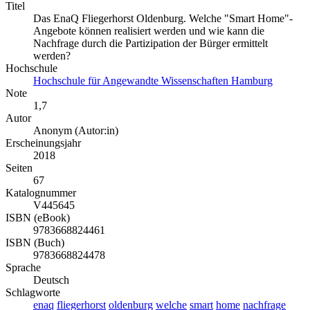
Titel
Das EnaQ Fliegerhorst Oldenburg. Welche "Smart Home"-
Angebote können realisiert werden und wie kann die
Nachfrage durch die Partizipation der Bürger ermittelt
werden?
Hochschule
Hochschule für Angewandte Wissenschaften Hamburg
Note
1,7
Autor
Anonym (Autor:in)
Erscheinungsjahr
2018
Seiten
67
Katalognummer
V445645
ISBN (eBook)
9783668824461
ISBN (Buch)
9783668824478
Sprache
Deutsch
Schlagworte
enaq
fliegerhorst
oldenburg
welche
smart
home
nachfrage