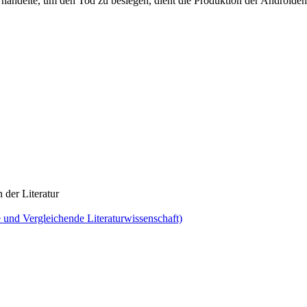
 handelte, um den Tod zu besiegen, dient die Produktion der Android
der Literatur
 und Vergleichende Literaturwissenschaft)