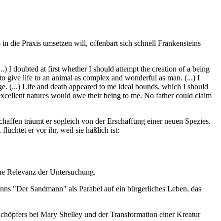
in die Praxis umsetzen will, offenbart sich schnell Frankensteins
 I doubted at first whether I should attempt the creation of a being
o give life to an animal as complex and wonderful as man. (...) I
arge. (...) Life and death appeared to me ideal bounds, which I should
 excellent natures would owe their being to me. No father could claim
chaffen träumt er sogleich von der Erschaffung einer neuen Spezies.
üchtet er vor ihr, weil sie häßlich ist:
iche Relevanz der Untersuchung.
nns "Der Sandmann" als Parabel auf ein bürgerliches Leben, das
chöpfers bei Mary Shelley und der Transformation einer Kreatur