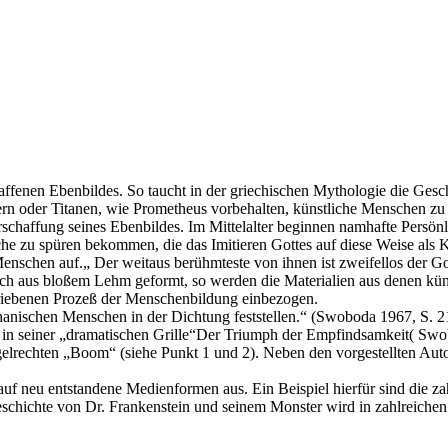
haffenen Ebenbildes. So taucht in der griechischen Mythologie die Gesc
ern oder Titanen, wie Prometheus vorbehalten, künstliche Menschen zu s
Erschaffung seines Ebenbildes. Im Mittelalter beginnen namhafte Pers
che zu spüren bekommen, die das Imitieren Gottes auf diese Weise als 
 Menschen auf.„ Der weitaus berühmteste von ihnen ist zweifellos der
och aus bloßem Lehm geformt, so werden die Materialien aus denen kü
schriebenen Prozeß der Menschenbildung einbezogen.
chanischen Menschen in der Dichtung feststellen.“ (Swoboda 1967, S. 2
in seiner „dramatischen Grille“Der Triumph der Empfindsamkeit( Swo
gelrechten „Boom“ (siehe Punkt 1 und 2). Neben den vorgestellten Au
uf neu entstandene Medienformen aus. Ein Beispiel hierfür sind die z
chichte von Dr. Frankenstein und seinem Monster wird in zahlreiche