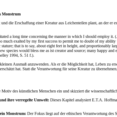
in Monstrum
und die Erschaffung einer Kreatur aus Leichenteilen plant, an der er es 
ted a long time concerning the manner in which I should employ it. (...)
o much exalted by my first success to permit me to doubt of my ability t
c stature; that is to say, about eight feet in height, and proportionably l
 A new species would bless me as ist creator and source; many happy and
elley 1994, S. 51 f.).
m kleinen Ausmaß anzuwenden. Als er die Möglichkeit hat, Leben zu ers
rschätzt hat. Statt die Verantwortung für seine Kreatur zu übernehmen, fl
he Motiv des künstlichen Menschen ein und skizziert die wissenschaftl
nd ihre verregelte Umwelt:
Dieses Kapitel analysiert E.T.A. Hoffma
sein Monstrum:
Der Fokus liegt auf der ethischen Verantwortung des S