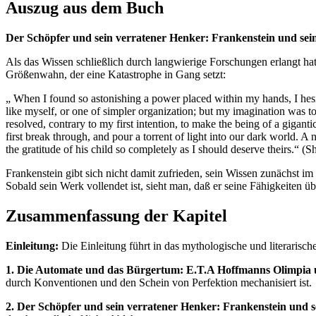
Auszug aus dem Buch
Der Schöpfer und sein verratener Henker: Frankenstein und se
Als das Wissen schließlich durch langwierige Forschungen erlangt hat 
Größenwahn, der eine Katastrophe in Gang setzt:
„ When I found so astonishing a power placed within my hands, I hesita
like myself, or one of simpler organization; but my imagination was to
resolved, contrary to my first intention, to make the being of a giganti
first break through, and pour a torrent of light into our dark world.
the gratitude of his child so completely as I should deserve theirs.“ (Sh
Frankenstein gibt sich nicht damit zufrieden, sein Wissen zunächst i
Sobald sein Werk vollendet ist, sieht man, daß er seine Fähigkeiten übe
Zusammenfassung der Kapitel
Einleitung:
Die Einleitung führt in das mythologische und literarisc
1. Die Automate und das Bürgertum: E.T.A Hoffmanns Olimpia u
durch Konventionen und den Schein von Perfektion mechanisiert ist.
2. Der Schöpfer und sein verratener Henker: Frankenstein und 