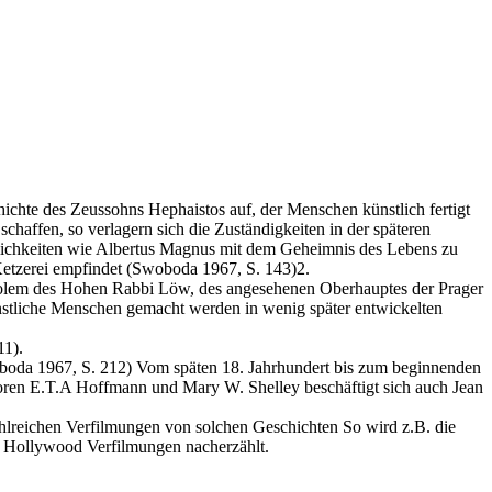
hichte des Zeussohns Hephaistos auf, der Menschen künstlich fertigt
chaffen, so verlagern sich die Zuständigkeiten in der späteren
önlichkeiten wie Albertus Magnus mit dem Geheimnis des Lebens zu
Ketzerei empfindet (Swoboda 1967, S. 143)2.
 Golem des Hohen Rabbi Löw, des angesehenen Oberhauptes der Prager
nstliche Menschen gemacht werden in wenig später entwickelten
11).
boda 1967, S. 212) Vom späten 18. Jahrhundert bis zum beginnenden
toren E.T.A Hoffmann und Mary W. Shelley beschäftigt sich auch Jean
ahlreichen Verfilmungen von solchen Geschichten So wird z.B. die
n Hollywood Verfilmungen nacherzählt.