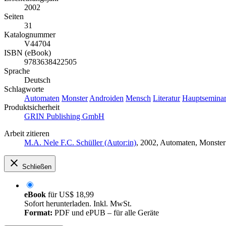
2002
Seiten
31
Katalognummer
V44704
ISBN (eBook)
9783638422505
Sprache
Deutsch
Schlagworte
Automaten
Monster
Androiden
Mensch
Literatur
Hauptsemina
Produktsicherheit
GRIN Publishing GmbH
Arbeit zitieren
M.A. Nele F.C. Schüller (Autor:in)
, 2002, Automaten, Monster
Schließen
eBook
für
US$ 18,99
Sofort herunterladen. Inkl. MwSt.
Format:
PDF und ePUB – für alle Geräte