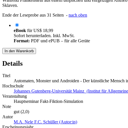
Während Frankenstein aus einem utopischen und ehrgeizigen Antrieb
Sklaven.
Ende der Leseprobe aus 31 Seiten -
nach oben
eBook
für
US$ 18,99
Sofort herunterladen. Inkl. MwSt.
Format:
PDF und ePUB – für alle Geräte
In den Warenkorb
Details
Titel
Automaten, Monster und Androiden - Der künstliche Mensch in 
Hochschule
Johannes Gutenberg-Universität Mainz (Institut für Allgemeine
Veranstaltung
Hauptseminar Fakt-Fiktion-Simulation
Note
gut (2,0)
Autor
M.A. Nele F.C. Schüller (Autor:in)
Erscheinungsjahr