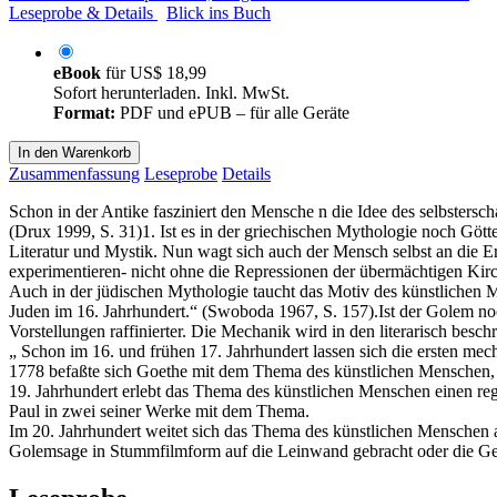
Leseprobe & Details
Blick ins Buch
eBook
für
US$ 18,99
Sofort herunterladen. Inkl. MwSt.
Format:
PDF und ePUB – für alle Geräte
In den Warenkorb
Zusammenfassung
Leseprobe
Details
Schon in der Antike fasziniert den Mensche n die Idee des selbstersc
(Drux 1999, S. 31)1. Ist es in der griechischen Mythologie noch Gött
Literatur und Mystik. Nun wagt sich auch der Mensch selbst an die 
experimentieren- nicht ohne die Repressionen der übermächtigen Kir
Auch in der jüdischen Mythologie taucht das Motiv des künstlichen
Juden im 16. Jahrhundert.“ (Swoboda 1967, S. 157).Ist der Golem n
Vorstellungen raffinierter. Die Mechanik wird in den literarisch be
„ Schon im 16. und frühen 17. Jahrhundert lassen sich die ersten me
1778 befaßte sich Goethe mit dem Thema des künstlichen Menschen, 
19. Jahrhundert erlebt das Thema des künstlichen Menschen einen re
Paul in zwei seiner Werke mit dem Thema.
Im 20. Jahrhundert weitet sich das Thema des künstlichen Menschen a
Golemsage in Stummfilmform auf die Leinwand gebracht oder die Ges