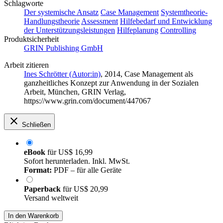
Schlagworte
Der systemische Ansatz
Case Management
Systemtheorie-
Handlungstheorie
Assessment
Hilfebedarf und Entwicklung
der Unterstützungsleistungen
Hilfeplanung
Controlling
Produktsicherheit
GRIN Publishing GmbH
Arbeit zitieren
Ines Schrötter (Autor:in)
, 2014, Case Management als
ganzheitliches Konzept zur Anwendung in der Sozialen
Arbeit, München, GRIN Verlag,
https://www.grin.com/document/447067
Schließen
eBook
für
US$ 16,99
Sofort herunterladen. Inkl. MwSt.
Format:
PDF – für alle Geräte
Paperback
für
US$ 20,99
Versand weltweit
In den Warenkorb