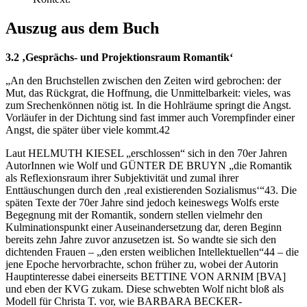
Auszug aus dem Buch
3.2 ‚Gesprächs- und Projektionsraum Romantik‘
„An den Bruchstellen zwischen den Zeiten wird gebrochen: der
Mut, das Rückgrat, die Hoffnung, die Unmittelbarkeit: vieles, was
zum Srechenkönnen nötig ist. In die Hohlräume springt die Angst.
Vorläufer in der Dichtung sind fast immer auch Vorempfinder einer
Angst, die später über viele kommt.42
Laut HELMUTH KIESEL „erschlossen“ sich in den 70er Jahren
AutorInnen wie Wolf und GÜNTER DE BRUYN „die Romantik
als Reflexionsraum ihrer Subjektivität und zumal ihrer
Enttäuschungen durch den ‚real existierenden Sozialismus‘“43. Die
späten Texte der 70er Jahre sind jedoch keineswegs Wolfs erste
Begegnung mit der Romantik, sondern stellen vielmehr den
Kulminationspunkt einer Auseinandersetzung dar, deren Beginn
bereits zehn Jahre zuvor anzusetzen ist. So wandte sie sich den
dichtenden Frauen – „den ersten weiblichen Intellektuellen“44 – die
jene Epoche hervorbrachte, schon früher zu, wobei der Autorin
Hauptinteresse dabei einerseits BETTINE VON ARNIM [BVA]
und eben der KVG zukam. Diese schwebten Wolf nicht bloß als
Modell für Christa T. vor, wie BARBARA BECKER-