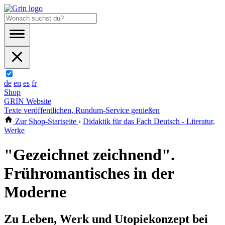
de
en
es
fr
Shop
GRIN Website
Texte veröffentlichen, Rundum-Service genießen
Zur Shop-Startseite
›
Didaktik für das Fach Deutsch - Literatur,
Werke
"Gezeichnet zeichnend".
Frühromantisches in der
Moderne
Zu Leben, Werk und Utopiekonzept bei