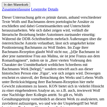
In den Warenkorb
Zusammenfassung
Leseprobe
Details
Dieser Untersuchung geht es primär darum, anhand verschiedener
Texte Wolfs und Bachmanns deren poetologische Ansätze zu
erschließen und dabei Gemeinsamkeiten und Unterschiede
herauszuarbeiten. Wie sich dabei zeigen wird, verläuft die
literarische Beziehung beider Autorinnen zueinander einseitig:
Während die DDR-Schriftstellerin mehrfach Äußerungen über die
österreichische Autorin verlautbart, lässt sich umgekehrt keine
Positionierung Bachmanns zu Wolf finden. Im Zuge ihrer
Bachmann-Rezeption glaubt Wolf nicht nur, „[d]ie Bachmann ist
aber jene namenlose Frau aus Malina, sie ist jene Franza aus dem
Romanfragment“, indem sie in „ihrer vierten Vorlesung den
Charakter der Unmittelbarkeit weiblichen Schreibens mit
Bachmanns Werk [belegt],“ sondern entwirft auch aus dieser
historischen Person eine ‚Figur‘, wie sich zeigen wird. Deswegen
erscheint es sinnvoll, der Betrachtung des Werks und Lebens Wolfs
unter Berücksichtigung ihrer Bachmann-Rezeption hier mehr
Gewicht zukommen zu lassen. KON bietet sich in vielerlei Hinsicht
zu einer eingehenderen Analyse an, so z.B. auch, inwieweit Wolf
eine Nachfolge ihrer Kollegin antritt. So gilt es, Wolfs
Gestaltungsprinzip vornehmlich an diesem Werk zu analysieren, um
zuvörderst aufzuzeigen, wo und wie der Utopiebegriff bei Wolf