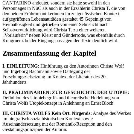
CANTARINO andeutet, sondern sie hatte sowohl in den
Personnages in NüC als auch in der Erzählerin Christa T. die von
den beiden Frühromantikerinnen im zeitgenössischen Kontext
aufgegriffenen Lebensattitüden gestaltet.45 Gepeinigt von
Heimatlosigkeit und getrieben von einer Sehnsucht nach
Selbstverwirklichung wird Christa T. zu einer weiteren
„Vorläuferin“ neben Kleist und Günderrode, was ebenfalls durch
Kongruenz beider Eingangspassagen der Texte deutlich wird.
Zusammenfassung der Kapitel
I. EINLEITUNG:
Hinführung zu den Autorinnen Christa Wolf
und Ingeborg Bachmann sowie Darlegung der
Forschungszielsetzung im Kontext der Literatur des 20.
Jahrhunderts.
II. PRÄLIMINARIEN: ZUR GESCHICHTE DER UTOPIE:
Definition des Utopiebegriffs und theoretische Herleitung von
Christa Wolfs Utopiekonzept in Anlehnung an Ernst Bloch.
III. CHRISTA WOLFS Kein Ort. Nirgends:
Analyse des Werkes
im biografisch-sozialhistorischen Kontext sowie
Auseinandersetzung mit der Romantik-Rezeption und den
Gestaltungsprinzipien der Autorin.