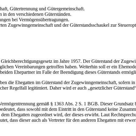
haft, Gütertrennung und Gütergemeinschaft.
n in den verschiedenen Güterständen.
kungen bei Vermögensübertragungen.
rten Zugewinngemeinschaft und der Güterstandsschaukel zur Steueropt
Gleichberechtigungsgesetz im Jahre 1957. Der Güterstand der Zugewin
aglichen Vereinbarungen getroffen haben. Weiterhin soll er ein Ehemod
 beiden Ehepartner im Falle der Beendigung dieses Güterstands ermögli
n die Ehegatten im Güterstand der Zugewinngemeinschaft, sofern in e
icher Regelfall legitimiert. Daher wird er auch „gesetzlicher Güterst
Vermögentrennung gemäß § 1363 Abs. 2 S. 1 BGB. Dieser Grundsatz be
deutet, dass sowohl mit dem Eintritt in den Güterstand keine Zusamm
 dem Ehegatten zugeordnet wird, der dieses erwirbt. Laut Rechtsprec
t, dass dieser auch als Vertreter für den anderen Ehegatten mit erwe