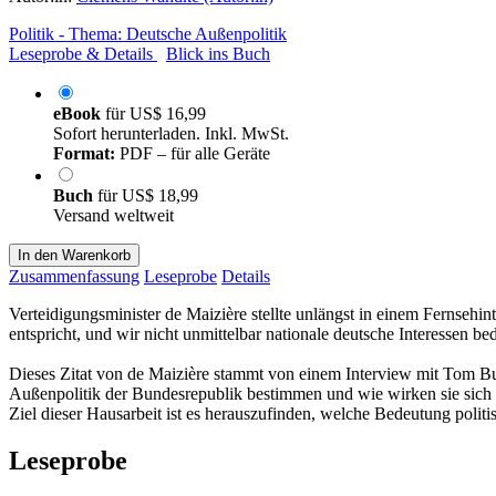
Politik - Thema: Deutsche Außenpolitik
Leseprobe & Details
Blick ins Buch
eBook
für
US$ 16,99
Sofort herunterladen. Inkl. MwSt.
Format:
PDF – für alle Geräte
Buch
für
US$ 18,99
Versand weltweit
In den Warenkorb
Zusammenfassung
Leseprobe
Details
Verteidigungsminister de Maizière stellte unlängst in einem Fernsehi
entspricht, und wir nicht unmittelbar nationale deutsche Interessen be
Dieses Zitat von de Maizière stammt von einem Interview mit Tom Buh
Außenpolitik der Bundesrepublik bestimmen und wie wirken sie sich 
Ziel dieser Hausarbeit ist es herauszufinden, welche Bedeutung politi
Leseprobe