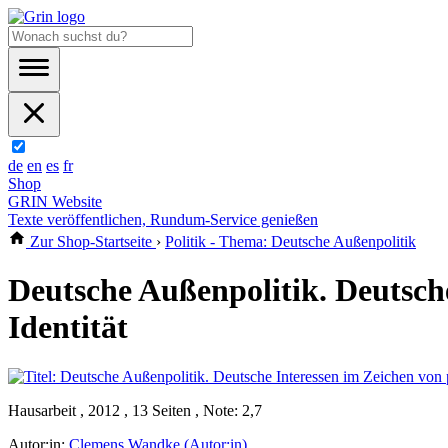
de
en
es
fr
Shop
GRIN Website
Texte veröffentlichen, Rundum-Service genießen
Zur Shop-Startseite
›
Politik - Thema: Deutsche Außenpolitik
Deutsche Außenpolitik. Deutsche
Identität
Hausarbeit , 2012 , 13 Seiten , Note: 2,7
Autor:in:
Clemens Wandke (Autor:in)