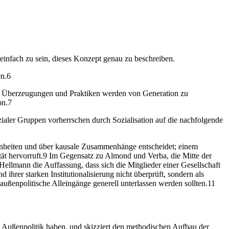
 einfach zu sein, dieses Konzept genau zu beschreiben.
en.6
Werte, Überzeugungen und Praktiken werden von Generation zu
on.7
zialer Gruppen vorherrschen durch Sozialisation auf die nachfolgende
enheiten und über kausale Zusammenhänge entscheidet; einem
ät hervorruft.9 Im Gegensatz zu Almond und Verba, die Mitte der
 Hellmann die Auffassung, dass sich die Mitglieder einer Gesellschaft
hrer starken Institutionalisierung nicht überprüft, sondern als
außenpolitische Alleingänge generell unterlassen werden sollten.11
he Außenpolitik haben, und skizziert den methodischen Aufbau der