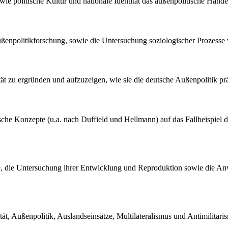
 wie politische Kultur und nationale Identität das außenpolitische Han
ußenpolitikforschung, sowie die Untersuchung soziologischer Prozesse w
ität zu ergründen und aufzuzeigen, wie sie die deutsche Außenpolitik prä
tische Konzepte (u.a. nach Duffield und Hellmann) auf das Fallbeispie
iffe, die Untersuchung ihrer Entwicklung und Reproduktion sowie die 
tät, Außenpolitik, Auslandseinsätze, Multilateralismus und Antimilitaris