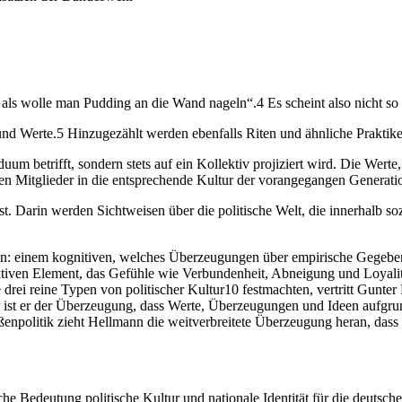
, als wolle man Pudding an die Wand nageln“.4 Es scheint also nicht so
nd Werte.5 Hinzugezählt werden ebenfalls Riten und ähnliche Praktik
ividuum betrifft, sondern stets auf ein Kollektiv projiziert wird. Die 
uen Mitglieder in die entsprechende Kultur der vorangegangen Generati
t. Darin werden Sichtweisen über die politische Welt, die innerhalb so
mmen: einem kognitiven, welches Überzeugungen über empirische Gegeb
ktiven Element, das Gefühle wie Verbundenheit, Abneigung und Loyalit
 drei reine Typen von politischer Kultur10 festmachten, vertritt Gunter
ist er der Überzeugung, dass Werte, Überzeugungen und Ideen aufgrund i
ßenpolitik zieht Hellmann die weitverbreitete Überzeugung heran, dass 
che Bedeutung politische Kultur und nationale Identität für die deutsc