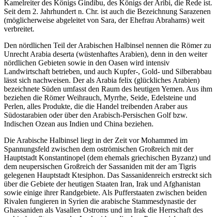
Kamelreiter des Königs Gindibu, des Königs der Aribi, die Rede ist.
Seit dem 2. Jahrhundert n. Chr. ist auch die Bezeichnung Sarazenen
(möglicherweise abgeleitet von Sara, der Ehefrau Abrahams) weit
verbreitet.
Den nördlichen Teil der Arabischen Halbinsel nennen die Römer zu
Unrecht Arabia deserta (wüstenhaftes Arabien), denn in den weiter
nördlichen Gebieten sowie in den Oasen wird intensiv
Landwirtschaft betrieben, und auch Kupfer-, Gold- und Silberabbau
lässt sich nachweisen. Der als Arabia felix (glückliches Arabien)
bezeichnete Süden umfasst den Raum des heutigen Yemen. Aus ihm
beziehen die Römer Weihrauch, Myrrhe, Seide, Edelsteine und
Perlen, alles Produkte, die die Handel treibenden Araber aus
Südostarabien oder über den Arabisch-Persischen Golf bzw.
Indischen Ozean aus Indien und China beziehen.
Die Arabische Halbinsel liegt in der Zeit vor Mohammed im
Spannungsfeld zwischen dem oströmischen Großreich mit der
Hauptstadt Konstantinopel (dem ehemals griechischen Byzanz) und
dem neupersischen Großreich der Sassaniden mit der am Tigris
gelegenen Hauptstadt Ktesiphon. Das Sassanidenreich erstreckt sich
über die Gebiete der heutigen Staaten Iran, Irak und Afghanistan
sowie einige ihrer Randgebiete. Als Pufferstaaten zwischen beiden
Rivalen fungieren in Syrien die arabische Stammesdynastie der
Ghassaniden als Vasallen Ostroms und im Irak die Herrschaft des