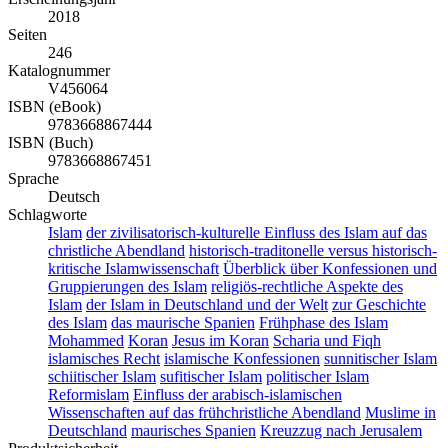
2018
Seiten
246
Katalognummer
V456064
ISBN (eBook)
9783668867444
ISBN (Buch)
9783668867451
Sprache
Deutsch
Schlagworte
Islam
der zivilisatorisch-kulturelle Einfluss des Islam auf das
christliche Abendland
historisch-traditonelle versus historisch-
kritische Islamwissenschaft
Überblick über Konfessionen und
Gruppierungen des Islam
religiös-rechtliche Aspekte des
Islam
der Islam in Deutschland und der Welt
zur Geschichte
des Islam
das maurische Spanien
Frühphase des Islam
Mohammed
Koran
Jesus im Koran
Scharia und Fiqh
islamisches Recht
islamische Konfessionen
sunnitischer Islam
schiitischer Islam
sufitischer Islam
politischer Islam
Reformislam
Einfluss der arabisch-islamischen
Wissenschaften auf das frühchristliche Abendland
Muslime in
Deutschland
maurisches Spanien
Kreuzzug nach Jerusalem