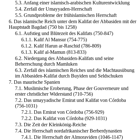
5.3. Anfang einer islamisch-arabischen Kulturentwicklung
5.4. Zerfall der Umayyaden-Herrschaft
5.5. Grundprobleme der frühislamischen Herrschaft
6. Das islamische Reich unter dem Kalifat der Abbasiden mit der
Hauptstadt Bagdad (750 bis 1258)
6.1. Aufstieg und Blütezeit des Kalifats (750-847)
6.1.1. Kalif Al Mansur (754-775)
6.1.2. Kalif Harun ar-Raschid (786-809)
6.1.3. Kalif al-Mamun (813-833)
6.2. Niedergang des Abbasiden-Kalifats und seine
Beherrschung durch Mamluken
6.3. Zerfall des islamischen Reiches und die Machtausübung
im Abbasiden-Kalifat durch Buyiden und Seldschuken
7. Das maurische Spanien
7.1. Muslimische Eroberung, Phase der Gouverneure und
erster christlicher Widerstand (710-756)
7.2. Das umayyadische Emirat und Kalifat von Córdoba
(756-1031)
7.2.1. Das Emirat von Córdoba (756-929)
7.2.2. Das Kalifat von Córdoba (929-1031)
7.3. Die Zeit der Kleinkönig-Reiche
7.4. Die Herrschaft nordafrikanischer Berberdynastien
7.4.1. Die Herrschaft der Almoraviden (1046-1147)