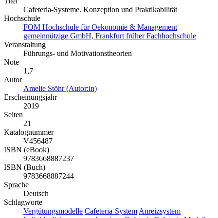
Titel
Cafeteria-Systeme. Konzeption und Praktikabilität
Hochschule
FOM Hochschule für Oekonomie & Management
gemeinnützige GmbH, Frankfurt früher Fachhochschule
Veranstaltung
Führungs- und Motivationstheorien
Note
1,7
Autor
Amelie Stöhr (Autor:in)
Erscheinungsjahr
2019
Seiten
21
Katalognummer
V456487
ISBN (eBook)
9783668887237
ISBN (Buch)
9783668887244
Sprache
Deutsch
Schlagworte
Vergütungsmodelle
Cafeteria-System
Anreizsystem