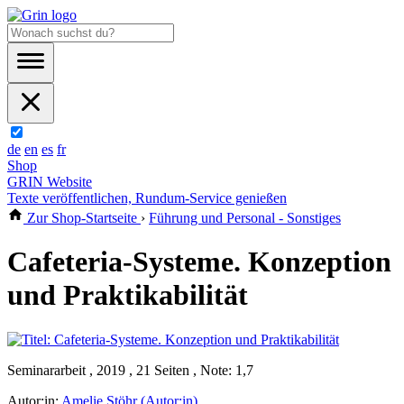
de
en
es
fr
Shop
GRIN Website
Texte veröffentlichen, Rundum-Service genießen
Zur Shop-Startseite
›
Führung und Personal - Sonstiges
Cafeteria-Systeme. Konzeption
und Praktikabilität
Seminararbeit , 2019 , 21 Seiten , Note: 1,7
Autor:in:
Amelie Stöhr (Autor:in)