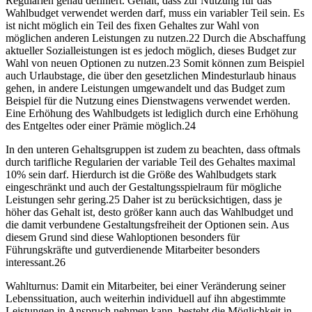
Regularien genau definiert. Gehalt, dass zur Nutzung für das
Wahlbudget verwendet werden darf, muss ein variabler Teil sein. Es
ist nicht möglich ein Teil des fixen Gehaltes zur Wahl von
möglichen anderen Leistungen zu nutzen.22 Durch die Abschaffung
aktueller Sozialleistungen ist es jedoch möglich, dieses Budget zur
Wahl von neuen Optionen zu nutzen.23 Somit können zum Beispiel
auch Urlaubstage, die über den gesetzlichen Mindesturlaub hinaus
gehen, in andere Leistungen umgewandelt und das Budget zum
Beispiel für die Nutzung eines Dienstwagens verwendet werden.
Eine Erhöhung des Wahlbudgets ist lediglich durch eine Erhöhung
des Entgeltes oder einer Prämie möglich.24
In den unteren Gehaltsgruppen ist zudem zu beachten, dass oftmals
durch tarifliche Regularien der variable Teil des Gehaltes maximal
10% sein darf. Hierdurch ist die Größe des Wahlbudgets stark
eingeschränkt und auch der Gestaltungsspielraum für mögliche
Leistungen sehr gering.25 Daher ist zu berücksichtigen, dass je
höher das Gehalt ist, desto größer kann auch das Wahlbudget und
die damit verbundene Gestaltungsfreiheit der Optionen sein. Aus
diesem Grund sind diese Wahloptionen besonders für
Führungskräfte und gutverdienende Mitarbeiter besonders
interessant.26
Wahlturnus: Damit ein Mitarbeiter, bei einer Veränderung seiner
Lebenssituation, auch weiterhin individuell auf ihn abgestimmte
Leistungen in Anspruch nehmen kann, besteht die Möglichkeit in