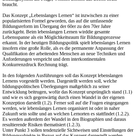
braucht.
Das Konzept „Lebenslanges Lernen“ ist inzwischen zu einer
popularisierten Formel geworden, das auf die umfassende
Bildungsreform im Übergang der 60er zu den 70er Jahre
zurückgeht. Beim lebenslangen Lernen wirddie gesamte
Lebensspanne als ein Möglichkeitsraum für Bildungsprozesse
erkannt. In der heutigen Bildungspolitik spielt lebenslanges Lernen
insofern eine große Rolle, als es die permanente Anpassung der
Qualifikation der arbeitenden Menschen an neue Techniken und
Anforderungen verspricht und dem interkontinentalen
Konkurrenzdruck Rechnung trägt.
In den folgenden Ausführungen soll das Konzept lebenslangen
Lernens vorgestellt werden. Dargestellt werden soll, welche
bildungspolitischen Überlegungen maßgeblich zu seiner
Entwicklung beitrugen, wofür das Konzept ursprünglich stand (1.1)
und wie es sich gegenwärtig durch einen Wandel in der eigenen
Konzeption darstellt (1.2). Ferner soll auf die Fragen eingegangen
werden, wie lebenslanges Lernen organisiert ist oder in naher
Zukunft sein sollte und an welchen Lernorten es stattfindet (1.2.2).
Es werden außerdem der Wandel in den Biographien und daraus
resultierende Risiken thematisiert (1.2.3).
Unter Punkt 3 sollen tendenzielle Sichtweisen und Einstellungen der
Bildungssubjekte in Bezug auf das Konzept dargestellt werden.