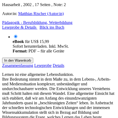
Hausarbeit , 2002 , 17 Seiten , Note: 2
Autor:in:
Matthias Rischer (Autor:in)
Pädagogik - Berufsbildung, Weiterbildung
Leseprobe & Details
Blick ins Buch
eBook
für
US$ 15,99
Sofort herunterladen. Inkl. MwSt.
Format:
PDF – für alle Geräte
In den Warenkorb
Zusammenfassung
Leseprobe
Details
Lernen ist eine allgemeine Lebensfunktion.
Ihre Bedeutung nimmt in dem Maße zu, in dem Lebens-, Arbeits-
und Mediensituation komplexer, unbeständiger und
undurchschaubarer werden. Die Entwicklung unseres Verstehens
muß Schritt halten mit diesem Wandel. Eine allgemeine Einsicht hat
sich etabliert, daß wir am Anfang des einundzwanzigsten
Jahrhunderts quasi in „beschleunigten Zeiten“ leben. In Anbetracht
der schnellen technologischen Entwicklungen und der immensen
Wissensakkumulation stellt sich in Bezug auf Bildung und
Bildungssystem die Frage, welches Lernen das Leben heute