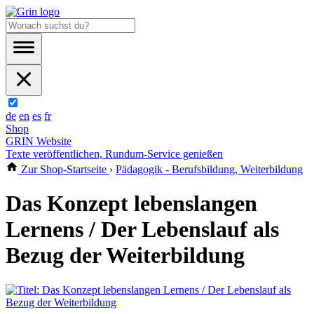
de
en
es
fr
Shop
GRIN Website
Texte veröffentlichen, Rundum-Service genießen
Zur Shop-Startseite
›
Pädagogik - Berufsbildung, Weiterbildung
Das Konzept lebenslangen
Lernens / Der Lebenslauf als
Bezug der Weiterbildung