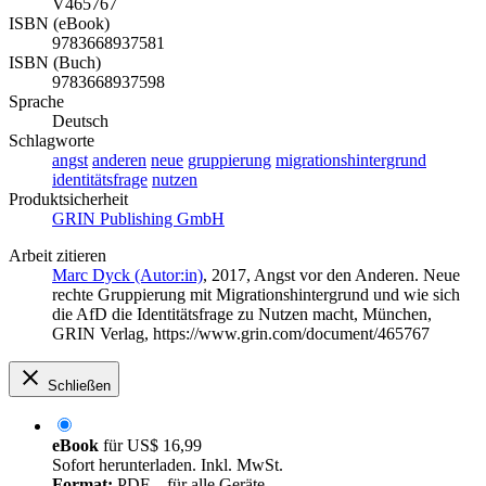
V465767
ISBN (eBook)
9783668937581
ISBN (Buch)
9783668937598
Sprache
Deutsch
Schlagworte
angst
anderen
neue
gruppierung
migrationshintergrund
identitätsfrage
nutzen
Produktsicherheit
GRIN Publishing GmbH
Arbeit zitieren
Marc Dyck (Autor:in)
, 2017, Angst vor den Anderen. Neue
rechte Gruppierung mit Migrationshintergrund und wie sich
die AfD die Identitätsfrage zu Nutzen macht, München,
GRIN Verlag, https://www.grin.com/document/465767
Schließen
eBook
für
US$ 16,99
Sofort herunterladen. Inkl. MwSt.
Format:
PDF – für alle Geräte