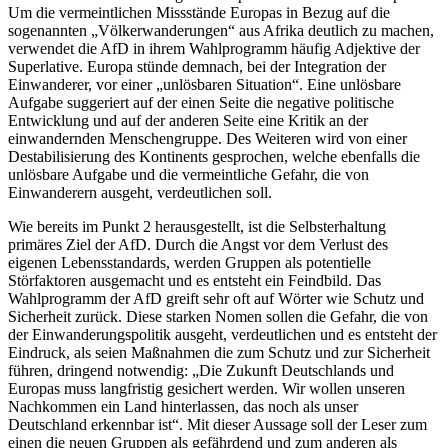
Um die vermeintlichen Missstände Europas in Bezug auf die
sogenannten „Völkerwanderungen“ aus Afrika deutlich zu machen,
verwendet die AfD in ihrem Wahlprogramm häufig Adjektive der
Superlative. Europa stünde demnach, bei der Integration der
Einwanderer, vor einer „unlösbaren Situation“. Eine unlösbare
Aufgabe suggeriert auf der einen Seite die negative politische
Entwicklung und auf der anderen Seite eine Kritik an der
einwandernden Menschengruppe. Des Weiteren wird von einer
Destabilisierung des Kontinents gesprochen, welche ebenfalls die
unlösbare Aufgabe und die vermeintliche Gefahr, die von
Einwanderern ausgeht, verdeutlichen soll.
Wie bereits im Punkt 2 herausgestellt, ist die Selbsterhaltung
primäres Ziel der AfD. Durch die Angst vor dem Verlust des
eigenen Lebensstandards, werden Gruppen als potentielle
Störfaktoren ausgemacht und es entsteht ein Feindbild. Das
Wahlprogramm der AfD greift sehr oft auf Wörter wie Schutz und
Sicherheit zurück. Diese starken Nomen sollen die Gefahr, die von
der Einwanderungspolitik ausgeht, verdeutlichen und es entsteht der
Eindruck, als seien Maßnahmen die zum Schutz und zur Sicherheit
führen, dringend notwendig: „Die Zukunft Deutschlands und
Europas muss langfristig gesichert werden. Wir wollen unseren
Nachkommen ein Land hinterlassen, das noch als unser
Deutschland erkennbar ist“. Mit dieser Aussage soll der Leser zum
einen die neuen Gruppen als gefährdend und zum anderen als