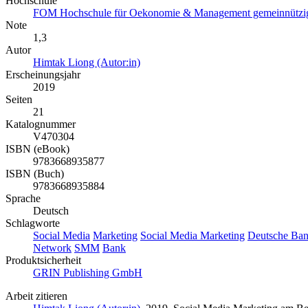
Hochschule
FOM Hochschule für Oekonomie & Management gemeinnützig
Note
1,3
Autor
Himtak Liong (Autor:in)
Erscheinungsjahr
2019
Seiten
21
Katalognummer
V470304
ISBN (eBook)
9783668935877
ISBN (Buch)
9783668935884
Sprache
Deutsch
Schlagworte
Social Media
Marketing
Social Media Marketing
Deutsche Ba
Network
SMM
Bank
Produktsicherheit
GRIN Publishing GmbH
Arbeit zitieren