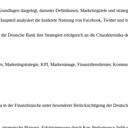
rundlagen dargelegt, darunter Definitionen, Marketingziele und strate
auptteil analysiert die konkrete Nutzung von Facebook, Twitter und I
s die Deutsche Bank ihre Strategien erfolgreich an die Charakteristika
m, Marketingstrategie, KPI, Markenimage, Finanzdienstleister, Kommuni
dia in der Finanzbranche unter besonderer Berücksichtigung der Deutsc
, strategische Planung, Erfolgsmessung durch Key-Performance-Indika