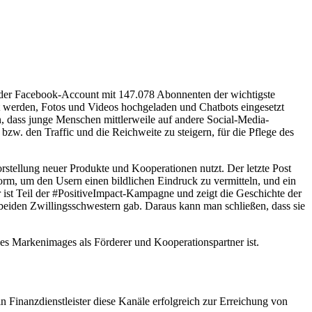
st der Facebook-Account mit 147.078 Abonnenten der wichtigste
lt werden, Fotos und Videos hochgeladen und Chatbots eingesetzt
, dass junge Menschen mittlerweile auf andere Social-Media-
zw. den Traffic und die Reichweite zu steigern, für die Pflege des
rstellung neuer Produkte und Kooperationen nutzt. Der letzte Post
form, um den Usern einen bildlichen Eindruck zu vermitteln, und ein
r ist Teil der #PositiveImpact-Kampagne und zeigt die Geschichte der
e beiden Zwillingsschwestern gab. Daraus kann man schließen, dass sie
es Markenimages als Förderer und Kooperationspartner ist.
 Finanzdienstleister diese Kanäle erfolgreich zur Erreichung von