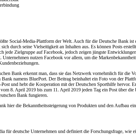
erbindung
größte Social-Media-Plattform der Welt. Auch für die Deutsche Bank i
ch durch seine Vielseitigkeit an Inhalten aus. Es können Posts erstel
ch jede Zielgruppe auf Facebook, jedoch zeigen jüngste Entwicklungen
rt. Unternehmen nutzen Facebook vor allem, um die Markenbekanntheit b
 Kundenbeziehungen.
tschen Bank erkennt man, dass sie das Netzwerk vornehmlich für die Vo
en Bank namens BluePort. Der Beitrag beinhaltet ein Foto von der Platt
o-Post und hebt die Kooperation mit der Deutschen Sporthilfe hervor. E
s vom 8. April 2019 bis zum 11. April 2019 jeden Tag ein Post über di
eutschen Bank fungieren.
ank hier die Bekanntheitssteigerung von Produkten und den Aufbau ein
ia für deutsche Unternehmen und definiert die Forschungsfrage, wie ein