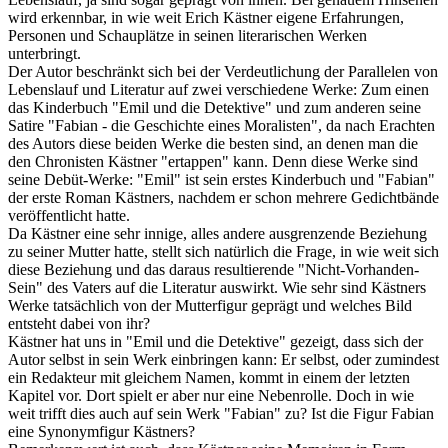
wird erkennbar, in wie weit Erich Kästner eigene Erfahrungen,
Personen und Schauplätze in seinen literarischen Werken
unterbringt.
Der Autor beschränkt sich bei der Verdeutlichung der Parallelen von
Lebenslauf und Literatur auf zwei verschiedene Werke: Zum einen
das Kinderbuch "Emil und die Detektive" und zum anderen seine
Satire "Fabian - die Geschichte eines Moralisten", da nach Erachten
des Autors diese beiden Werke die besten sind, an denen man die
den Chronisten Kästner "ertappen" kann. Denn diese Werke sind
seine Debüt-Werke: "Emil" ist sein erstes Kinderbuch und "Fabian"
der erste Roman Kästners, nachdem er schon mehrere Gedichtbände
veröffentlicht hatte.
Da Kästner eine sehr innige, alles andere ausgrenzende Beziehung
zu seiner Mutter hatte, stellt sich natürlich die Frage, in wie weit sich
diese Beziehung und das daraus resultierende "Nicht-Vorhanden-
Sein" des Vaters auf die Literatur auswirkt. Wie sehr sind Kästners
Werke tatsächlich von der Mutterfigur geprägt und welches Bild
entsteht dabei von ihr?
Kästner hat uns in "Emil und die Detektive" gezeigt, dass sich der
Autor selbst in sein Werk einbringen kann: Er selbst, oder zumindest
ein Redakteur mit gleichem Namen, kommt in einem der letzten
Kapitel vor. Dort spielt er aber nur eine Nebenrolle. Doch in wie
weit trifft dies auch auf sein Werk "Fabian" zu? Ist die Figur Fabian
eine Synonymfigur Kästners?