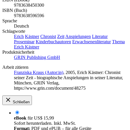
9783638450300
ISBN (Buch)
9783638596596
Sprache
Deutsch
Schlagworte
Erich
Kästner
Chronist
Zeit
Anspielungen
Literatur
Proseminar
Kinderbuchautoren
Erwachsenenliteratur
Thema
Erich Kästner
Produktsicherheit
GRIN Publishing GmbH
Arbeit zitieren
Franziska Kraus (Autor:in)
, 2005, Erich Kästner: Chronist
seiner Zeit - biographische Anspielungen in seiner Literatur,
München, GRIN Verlag,
https://www.grin.com/document/48275
Schließen
eBook
für
US$ 15,99
Sofort herunterladen. Inkl. MwSt.
Format:
PDF und ePUB – für alle Geräte