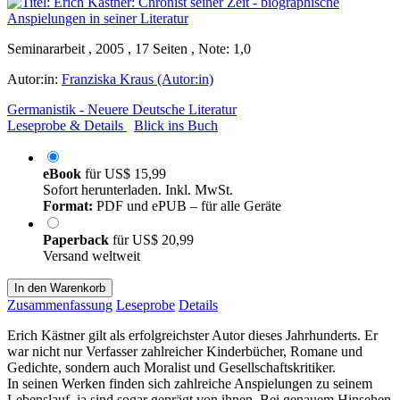
Seminararbeit , 2005 , 17 Seiten , Note: 1,0
Autor:in:
Franziska Kraus (Autor:in)
Germanistik - Neuere Deutsche Literatur
Leseprobe & Details
Blick ins Buch
eBook
für
US$ 15,99
Sofort herunterladen. Inkl. MwSt.
Format:
PDF und ePUB – für alle Geräte
Paperback
für
US$ 20,99
Versand weltweit
In den Warenkorb
Zusammenfassung
Leseprobe
Details
Erich Kästner gilt als erfolgreichster Autor dieses Jahrhunderts. Er
war nicht nur Verfasser zahlreicher Kinderbücher, Romane und
Gedichte, sondern auch Moralist und Gesellschaftskritiker.
In seinen Werken finden sich zahlreiche Anspielungen zu seinem
Lebenslauf, ja sind sogar geprägt von ihnen. Bei genauem Hinsehen