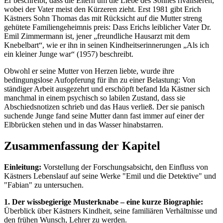
Er beschreibt, dass die Eltern um die Liebe des Sohnes rivalisieren,
wobei der Vater meist den Kürzeren zieht. Erst 1981 gibt Erich
Kästners Sohn Thomas das mit Rücksicht auf die Mutter streng
gehütete Familiengeheimnis preis: Dass Erichs leiblicher Vater Dr.
Emil Zimmermann ist, jener „freundliche Hausarzt mit dem
Knebelbart“, wie er ihn in seinen Kindheitserinnerungen „Als ich
ein kleiner Junge war“ (1957) beschreibt.
Obwohl er seine Mutter von Herzen liebte, wurde ihre
bedingungslose Aufopferung für ihn zu einer Belastung: Von
ständiger Arbeit ausgezehrt und erschöpft befand Ida Kästner sich
manchmal in einem psychisch so labilen Zustand, dass sie
Abschiedsnotizen schrieb und das Haus verließ. Der sie panisch
suchende Junge fand seine Mutter dann fast immer auf einer der
Elbbrücken stehen und in das Wasser hinabstarren.
Zusammenfassung der Kapitel
Einleitung:
Vorstellung der Forschungsabsicht, den Einfluss von
Kästners Lebenslauf auf seine Werke "Emil und die Detektive" und
"Fabian" zu untersuchen.
1. Der wissbegierige Musterknabe – eine kurze Biographie:
Überblick über Kästners Kindheit, seine familiären Verhältnisse und
den frühen Wunsch, Lehrer zu werden.