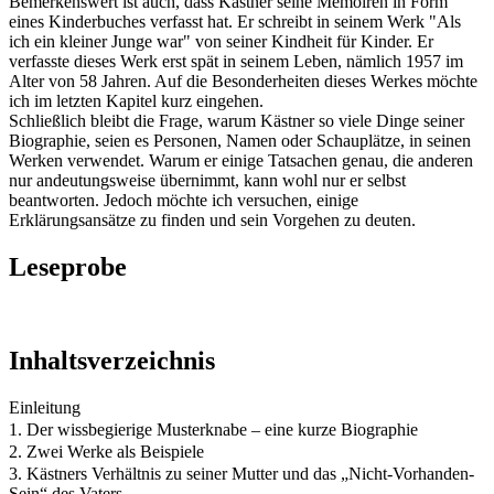
Bemerkenswert ist auch, dass Kästner seine Memoiren in Form
eines Kinderbuches verfasst hat. Er schreibt in seinem Werk "Als
ich ein kleiner Junge war" von seiner Kindheit für Kinder. Er
verfasste dieses Werk erst spät in seinem Leben, nämlich 1957 im
Alter von 58 Jahren. Auf die Besonderheiten dieses Werkes möchte
ich im letzten Kapitel kurz eingehen.
Schließlich bleibt die Frage, warum Kästner so viele Dinge seiner
Biographie, seien es Personen, Namen oder Schauplätze, in seinen
Werken verwendet. Warum er einige Tatsachen genau, die anderen
nur andeutungsweise übernimmt, kann wohl nur er selbst
beantworten. Jedoch möchte ich versuchen, einige
Erklärungsansätze zu finden und sein Vorgehen zu deuten.
Leseprobe
Inhaltsverzeichnis
Einleitung
1. Der wissbegierige Musterknabe – eine kurze Biographie
2. Zwei Werke als Beispiele
3. Kästners Verhältnis zu seiner Mutter und das „Nicht-Vorhanden-
Sein“ des Vaters