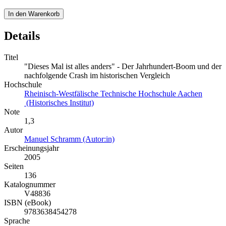
In den Warenkorb
Details
Titel
"Dieses Mal ist alles anders" - Der Jahrhundert-Boom und der
nachfolgende Crash im historischen Vergleich
Hochschule
Rheinisch-Westfälische Technische Hochschule Aachen
(Historisches Institut)
Note
1,3
Autor
Manuel Schramm (Autor:in)
Erscheinungsjahr
2005
Seiten
136
Katalognummer
V48836
ISBN (eBook)
9783638454278
Sprache