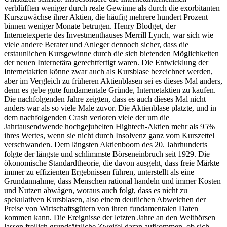
verblüfften weniger durch reale Gewinne als durch die exorbitanten
Kurszuwächse ihrer Aktien, die häufig mehrere hundert Prozent
binnen weniger Monate betrugen. Henry Blodget, der
Internetexperte des Investmenthauses Merrill Lynch, war sich wie
viele andere Berater und Anleger dennoch sicher, dass die
erstaunlichen Kursgewinne durch die sich bietenden Möglichkeiten
der neuen Internetära gerechtfertigt waren. Die Entwicklung der
Internetaktien könne zwar auch als Kursblase bezeichnet werden,
aber im Vergleich zu früheren Aktienblasen sei es dieses Mal anders,
denn es gebe gute fundamentale Gründe, Internetaktien zu kaufen.
Die nachfolgenden Jahre zeigten, dass es auch dieses Mal nicht
anders war als so viele Male zuvor. Die Aktienblase platzte, und in
dem nachfolgenden Crash verloren viele der um die
Jahrtausendwende hochgejubelten Hightech-Aktien mehr als 95%
ihres Wertes, wenn sie nicht durch Insolvenz ganz vom Kurszettel
verschwanden. Dem längsten Aktienboom des 20. Jahrhunderts
folgte der längste und schlimmste Börseneinbruch seit 1929. Die
ökonomische Standardtheorie, die davon ausgeht, dass freie Märkte
immer zu effizienten Ergebnissen führen, unterstellt als eine
Grundannahme, dass Menschen rational handeln und immer Kosten
und Nutzen abwägen, woraus auch folgt, dass es nicht zu
spekulativen Kursblasen, also einem deutlichen Abweichen der
Preise von Wirtschaftsgütern von ihren fundamentalen Daten
kommen kann. Die Ereignisse der letzten Jahre an den Weltbörsen
lassen freilich grundsätzliche Zweifel daran aufkommen, ob sich