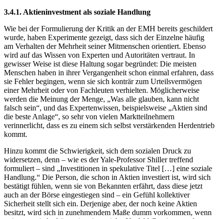
3.4.1. Aktieninvestment als soziale Handlung
Wie bei der Formulierung der Kritik an der EMH bereits geschildert
wurde, haben Experimente gezeigt, dass sich der Einzelne häufig
am Verhalten der Mehrheit seiner Mitmenschen orientiert. Ebenso
wird auf das Wissen von Experten und Autoritäten vertraut. In
gewisser Weise ist diese Haltung sogar begründet: Die meisten
Menschen haben in ihrer Vergangenheit schon einmal erfahren, dass
sie Fehler begingen, wenn sie sich konträr zum Urteilsvermögen
einer Mehrheit oder von Fachleuten verhielten. Möglicherweise
werden die Meinung der Menge, „Was alle glauben, kann nicht
falsch sein“, und das Expertenwissen, beispielsweise „Aktien sind
die beste Anlage“, so sehr von vielen Marktteilnehmern
verinnerlicht, dass es zu einem sich selbst verstärkenden Herdentrieb
kommt.
Hinzu kommt die Schwierigkeit, sich dem sozialen Druck zu
widersetzen, denn – wie es der Yale-Professor Shiller treffend
formuliert – sind „Investitionen in spekulative Titel […] eine soziale
Handlung.“ Die Person, die schon in Aktien investiert ist, wird sich
bestätigt fühlen, wenn sie von Bekannten erfährt, dass diese jetzt
auch an der Börse eingestiegen sind – ein Gefühl kollektiver
Sicherheit stellt sich ein. Derjenige aber, der noch keine Aktien
besitzt, wird sich in zunehmendem Maße dumm vorkommen, wenn