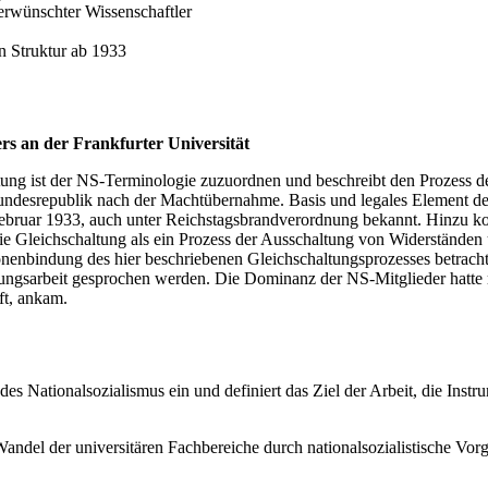
erwünschter Wissenschaftler
n Struktur ab 1933
rs an der Frankfurter Universität
ltung ist der NS-Terminologie zuzuordnen und beschreibt den Prozess de
Bundesrepublik nach der Machtübernahme. Basis und legales Element d
ebruar 1933, auch unter Reichstagsbrandverordnung bekannt. Hinzu ko
 Gleichschaltung als ein Prozess der Ausschaltung von Widerständen un
onenbindung des hier beschriebenen Gleichschaltungsprozesses betracht
ugungsarbeit gesprochen werden. Die Dominanz der NS-Mitglieder hatte 
ft, ankam.
des Nationalsozialismus ein und definiert das Ziel der Arbeit, die Inst
andel der universitären Fachbereiche durch nationalsozialistische Vor