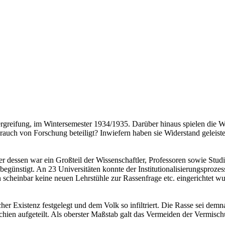
ergreifung, im Wintersemester 1934/1935. Darüber hinaus spielen die Wi
auch von Forschung beteiligt? Inwiefern haben sie Widerstand geleistet
r dessen war ein Großteil der Wissenschaftler, Professoren sowie Studi
günstigt. An 23 Universitäten konnte der Institutionalisierungsprozes
nen scheinbar keine neuen Lehrstühle zur Rassenfrage etc. eingerichte
er Existenz festgelegt und dem Volk so infiltriert. Die Rasse sei dem
ien aufgeteilt. Als oberster Maßstab galt das Vermeiden der Vermischun