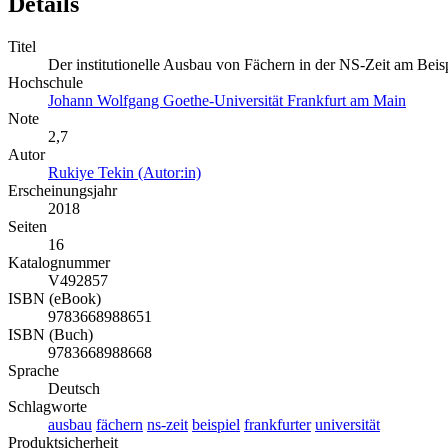
Details
Titel
Der institutionelle Ausbau von Fächern in der NS-Zeit am Beisp
Hochschule
Johann Wolfgang Goethe-Universität Frankfurt am Main
Note
2,7
Autor
Rukiye Tekin (Autor:in)
Erscheinungsjahr
2018
Seiten
16
Katalognummer
V492857
ISBN (eBook)
9783668988651
ISBN (Buch)
9783668988668
Sprache
Deutsch
Schlagworte
ausbau
fächern
ns-zeit
beispiel
frankfurter
universität
Produktsicherheit