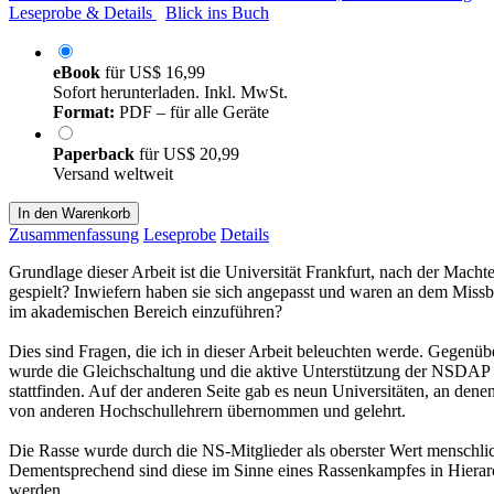
Leseprobe & Details
Blick ins Buch
eBook
für
US$ 16,99
Sofort herunterladen. Inkl. MwSt.
Format:
PDF – für alle Geräte
Paperback
für
US$ 20,99
Versand weltweit
In den Warenkorb
Zusammenfassung
Leseprobe
Details
Grundlage dieser Arbeit ist die Universität Frankfurt, nach der Macht
gespielt? Inwiefern haben sie sich angepasst und waren an dem Missbr
im akademischen Bereich einzuführen?
Dies sind Fragen, die ich in dieser Arbeit beleuchten werde. Gegenübe
wurde die Gleichschaltung und die aktive Unterstützung der NSDAP be
stattfinden. Auf der anderen Seite gab es neun Universitäten, an de
von anderen Hochschullehrern übernommen und gelehrt.
Die Rasse wurde durch die NS-Mitglieder als oberster Wert menschlich
Dementsprechend sind diese im Sinne eines Rassenkampfes in Hierarch
werden.