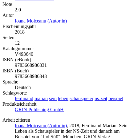
Note
2,0
Autor
Ioana Moiceanu (Autor:in)
Erscheinungsjahr
2018
Seiten
12
Katalognummer
V493640
ISBN (eBook)
9783668986831
ISBN (Buch)
9783668986848
Sprache
Deutsch
Schlagworte
ferdinand
marian
sein
leben
schauspieler
ns-zeit
beispiel
Produktsicherheit
GRIN Publishing GmbH
Arbeit zitieren
Ioana Moiceanu (Autor:in)
, 2018, Ferdinand Marian. Sein
Leben als Schauspieler in der NS-Zeit und danach am
Beispiel von "Jud Süß", München, GRIN Verlag,