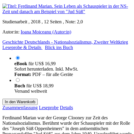
Studienarbeit , 2018 , 12 Seiten , Note: 2,0
Autor:in:
Ioana Moiceanu (Autor:in)
Geschichte Deutschlands - Nationalsozialismus, Zweiter Weltkrieg
Leseprobe & Details
Blick ins Buch
eBook
für
US$ 16,99
Sofort herunterladen. Inkl. MwSt.
Format:
PDF – für alle Geräte
Buch
für
US$ 18,99
Versand weltweit
In den Warenkorb
Zusammenfassung
Leseprobe
Details
Ferdinand Marian war der George Clooney zur Zeit des
Nationalsozialismus. Berühmt wurde der Schauspieler mit der Rolle
des "Joseph Süß Oppenheimers" in dem antisemitischen
Propagandafilm "Jud Süß" aus dem Jahre 1940. Uraufgeführt wurde