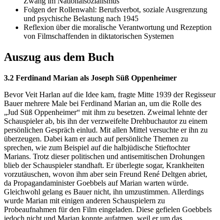
Zwang im Nationalsozialismus
Folgen der Rollenwahl: Berufsverbot, soziale Ausgrenzung
und psychische Belastung nach 1945
Reflexion über die moralische Verantwortung und Rezeption
von Filmschaffenden in diktatorischen Systemen
Auszug aus dem Buch
3.2 Ferdinand Marian als Joseph Süß Oppenheimer
Bevor Veit Harlan auf die Idee kam, fragte Mitte 1939 der Regisseur
Bauer mehrere Male bei Ferdinand Marian an, um die Rolle des
„Jud Süß Oppenheimer“ mit ihm zu besetzen. Zweimal lehnte der
Schauspieler ab, bis ihn der verzweifelte Drehbuchautor zu einem
persönlichen Gespräch einlud. Mit allen Mittel versuchte er ihn zu
überzeugen. Dabei kam er auch auf persönliche Themen zu
sprechen, wie zum Beispiel auf die halbjüdische Stieftochter
Marians. Trotz dieser politischen und antisemitischen Drohungen
blieb der Schauspieler standhaft. Er überlegte sogar, Krankheiten
vorzutäuschen, wovon ihm aber sein Freund René Deltgen abriet,
da Propagandaminister Goebbels auf Marian warten würde.
Gleichwohl gelang es Bauer nicht, ihn umzustimmen. Allerdings
wurde Marian mit einigen anderen Schauspielern zu
Probeaufnahmen für den Film eingeladen. Diese gefielen Goebbels
jedoch nicht und Marian konnte aufatmen, weil er um das