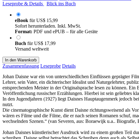
Leseprobe & Details
Blick ins Buch
eBook
für
US$ 15,99
Sofort herunterladen. Inkl. MwSt.
Format:
PDF und ePUB – für alle Geräte
Buch
für
US$ 17,99
Versand weltweit
In den Warenkorb
Zusammenfassung
Leseprobe
Details
Johan Daisne war ein von unterschiedlichen Einflüssen geprägter Film
Lehrer, sein Vater, ein dichterischer Idealist und Naturgelehrter, pub
entsprechenden Meister in der Originalsprache lesen zu können. Ein
Veröffentlichung russischer Erzählungen. Hierbei ist sein geliebtes 
In den Jugendjahren (1927) liegt Daisnes Hauptaugenmerk jedoch beim
nutzt.
Die cinematographische Kunst dient Daisne richtungsweisend als Vorla
wären es Filme und die Filme, die er nach seinen Romanen schuf, mac
wechselnden Szenen.“ (van Severen, aus: Boraewijk u.a.. Biografie, 
Johan Daisnes künstlerischer Ausdruck wird zu einem großen Teil dur
schreiben. Daisne selbst betrachtet das Schreiben denn auch als Selbst