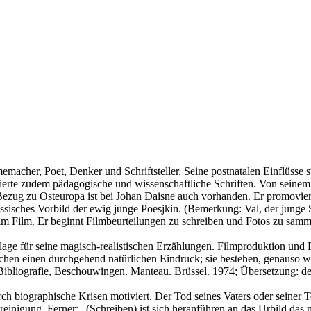
emacher, Poet, Denker und Schriftsteller. Seine postnatalen Einflüsse 
lizierte zudem pädagogische und wissenschaftliche Schriften. Von seinem
 Bezug zu Osteuropa ist bei Johan Daisne auch vorhanden. Er promovie
klassisches Vorbild der ewig junge Poesjkin. (Bemerkung: Val, der jung
 Film. Er beginnt Filmbeurteilungen zu schreiben und Fotos zu sammel
ge für seine magisch-realistischen Erzählungen. Filmproduktion und Fi
hen einen durchgehend natürlichen Eindruck; sie bestehen, genauso wi
Bibliografie, Beschouwingen. Manteau. Brüssel. 1974; Übersetzung: de
ch biographische Krisen motiviert. Der Tod seines Vaters oder seiner 
reinigung. Ferner: „(Schreiben) ist sich heranführen an das Urbild das ma