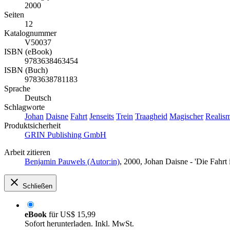
2000
Seiten
12
Katalognummer
V50037
ISBN (eBook)
9783638463454
ISBN (Buch)
9783638781183
Sprache
Deutsch
Schlagworte
Johan
Daisne
Fahrt
Jenseits
Trein
Traagheid
Magischer
Realis
Produktsicherheit
GRIN Publishing GmbH
Arbeit zitieren
Benjamin Pauwels (Autor:in)
, 2000, Johan Daisne - 'Die Fahrt
Schließen
eBook
für
US$ 15,99
Sofort herunterladen. Inkl. MwSt.