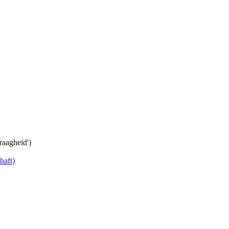
Traagheid')
haft)