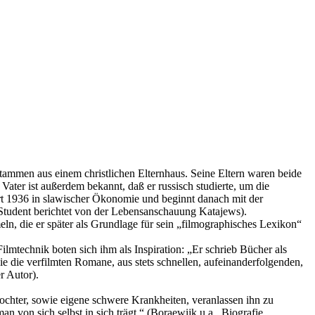
stammen aus einem christlichen Elternhaus. Seine Eltern waren beide
 Vater ist außerdem bekannt, daß er russisch studierte, um die
rt 1936 in slawischer Ökonomie und beginnt danach mit der
e Student berichtet von der Lebensanschauung Katajews).
n, die er später als Grundlage für sein „filmographisches Lexikon“
lmtechnik boten sich ihm als Inspiration: „Er schrieb Bücher als
e die verfilmten Romane, aus stets schnellen, aufeinanderfolgenden,
r Autor).
Tochter, sowie eigene schwere Krankheiten, veranlassen ihn zu
n von sich selbst in sich trägt.“ (Boraewijk u.a.. Biografie,