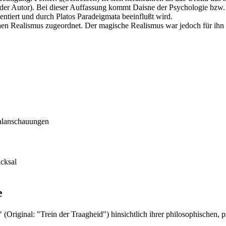
der Autor). Bei dieser Auffassung kommt Daisne der Psychologie bzw. d
ntiert und durch Platos Paradeigmata beeinflußt wird.
chen Realismus zugeordnet. Der magische Realismus war jedoch für ihn
ralanschauungen
icksal
e
s" (Original: "Trein der Traagheid") hinsichtlich ihrer philosophische