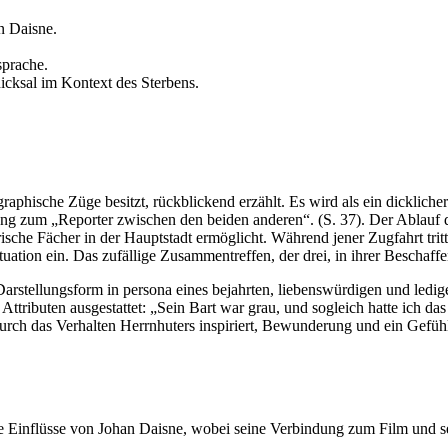
n Daisne.
sprache.
cksal im Kontext des Sterbens.
phische Züge besitzt, rückblickend erzählt. Es wird als ein dicklicher
andlung zum „Reporter zwischen den beiden anderen“. (S. 37). Der Abla
rische Fächer in der Hauptstadt ermöglicht. Während jener Zugfahrt trit
tuation ein. Das zufällige Zusammentreffen, der drei, in ihrer Beschaff
arstellungsform in persona eines bejahrten, liebenswürdigen und ledig
Attributen ausgestattet: „Sein Bart war grau, und sogleich hatte ich 
durch das Verhalten Herrnhuters inspiriert, Bewunderung und ein Gefühl
e Einflüsse von Johan Daisne, wobei seine Verbindung zum Film und se