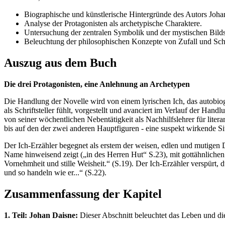
Biographische und künstlerische Hintergründe des Autors Joha
Analyse der Protagonisten als archetypische Charaktere.
Untersuchung der zentralen Symbolik und der mystischen Bild
Beleuchtung der philosophischen Konzepte von Zufall und Schi
Auszug aus dem Buch
Die drei Protagonisten, eine Anlehnung an Archetypen
Die Handlung der Novelle wird von einem lyrischen Ich, das autobiogra
als Schriftsteller fühlt, vorgestellt und avanciert im Verlauf der H
von seiner wöchentlichen Nebentätigkeit als Nachhilfslehrer für litera
bis auf den der zwei anderen Hauptfiguren - eine suspekt wirkende Si
Der Ich-Erzähler begegnet als erstem der weisen, edlen und mutigen D
Name hinweisend zeigt („in des Herren Hut“ S.23), mit gottähnlichen 
Vornehmheit und stille Weisheit.“ (S.19). Der Ich-Erzähler verspürt, 
und so handeln wie er...“ (S.22).
Zusammenfassung der Kapitel
1. Teil: Johan Daisne:
Dieser Abschnitt beleuchtet das Leben und di