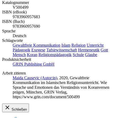
Katalognummer
V500499
ISBN (eBook)
9783960957683
ISBN (Buch)
9783960957690
Sprache
Deutsch
Schlagworte
Gewaltfreie Kommunikation
Islam
Religion
Unterricht
Pädagogik
Exegese
Tafsirwissenschaft
Hermeneutik
Gott
Mensch
Koran
Religionspädagogik
Schule
Glaube
Produktsicherheit
GRIN Publishing GmbH
Arbeit zitieren
Maida Causevic (Autor:in)
, 2020, Gewaltfreie
Kommunikation im Islamischen Religionsunterricht. Wie
Sprache und Emotionen das Verständnis von Koranversen
prägen, München, GRIN Verlag,
https://www.grin.com/document/500499
Schließen