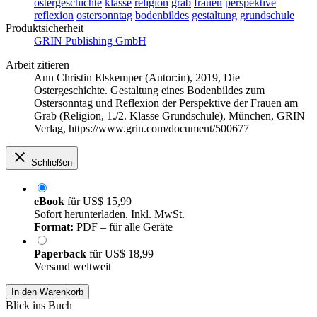
ostergeschichte
klasse
religion
grab
frauen
perspektive
reflexion
ostersonntag
bodenbildes
gestaltung
grundschule
Produktsicherheit
GRIN Publishing GmbH
Arbeit zitieren
Ann Christin Elskemper (Autor:in)
, 2019, Die
Ostergeschichte. Gestaltung eines Bodenbildes zum
Ostersonntag und Reflexion der Perspektive der Frauen am
Grab (Religion, 1./2. Klasse Grundschule), München, GRIN
Verlag, https://www.grin.com/document/500677
Schließen
eBook
für
US$ 15,99
Sofort herunterladen. Inkl. MwSt.
Format:
PDF – für alle Geräte
Paperback
für
US$ 18,99
Versand weltweit
In den Warenkorb
Blick ins Buch