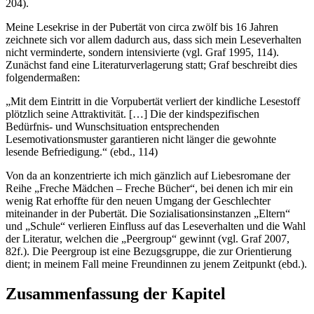
204).
Meine Lesekrise in der Pubertät von circa zwölf bis 16 Jahren
zeichnete sich vor allem dadurch aus, dass sich mein Leseverhalten
nicht verminderte, sondern intensivierte (vgl. Graf 1995, 114).
Zunächst fand eine Literaturverlagerung statt; Graf beschreibt dies
folgendermaßen:
„Mit dem Eintritt in die Vorpubertät verliert der kindliche Lesestoff
plötzlich seine Attraktivität. […] Die der kindspezifischen
Bedürfnis- und Wunschsituation entsprechenden
Lesemotivationsmuster garantieren nicht länger die gewohnte
lesende Befriedigung.“ (ebd., 114)
Von da an konzentrierte ich mich gänzlich auf Liebesromane der
Reihe „Freche Mädchen – Freche Bücher“, bei denen ich mir ein
wenig Rat erhoffte für den neuen Umgang der Geschlechter
miteinander in der Pubertät. Die Sozialisationsinstanzen „Eltern“
und „Schule“ verlieren Einfluss auf das Leseverhalten und die Wahl
der Literatur, welchen die „Peergroup“ gewinnt (vgl. Graf 2007,
82f.). Die Peergroup ist eine Bezugsgruppe, die zur Orientierung
dient; in meinem Fall meine Freundinnen zu jenem Zeitpunkt (ebd.).
Zusammenfassung der Kapitel