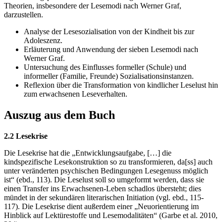
Theorien, insbesondere der Lesemodi nach Werner Graf,
darzustellen.
Analyse der Lesesozialisation von der Kindheit bis zur
Adoleszenz.
Erläuterung und Anwendung der sieben Lesemodi nach
Werner Graf.
Untersuchung des Einflusses formeller (Schule) und
informeller (Familie, Freunde) Sozialisationsinstanzen.
Reflexion über die Transformation von kindlicher Leselust hin
zum erwachsenen Leseverhalten.
Auszug aus dem Buch
2.2 Lesekrise
Die Lesekrise hat die „Entwicklungsaufgabe, […] die
kindspezifische Lesekonstruktion so zu transformieren, da[ss] auch
unter veränderten psychischen Bedingungen Lesegenuss möglich
ist“ (ebd., 113). Die Leselust soll so umgeformt werden, dass sie
einen Transfer ins Erwachsenen-Leben schadlos übersteht; dies
mündet in der sekundären literarischen Initiation (vgl. ebd., 115-
117). Die Lesekrise dient außerdem einer „Neuorientierung im
Hinblick auf Lektürestoffe und Lesemodalitäten“ (Garbe et al. 2010,