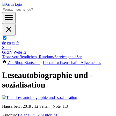
de
en
es
fr
Shop
GRIN Website
Texte veröffentlichen, Rundum-Service genießen
Zur Shop-Startseite
›
Literaturwissenschaft - Allgemeines
Leseautobiographie und -
sozialisation
Hausarbeit , 2019 , 12 Seiten , Note: 1,3
Autor:in:
Belana Kulik (Autor:in)