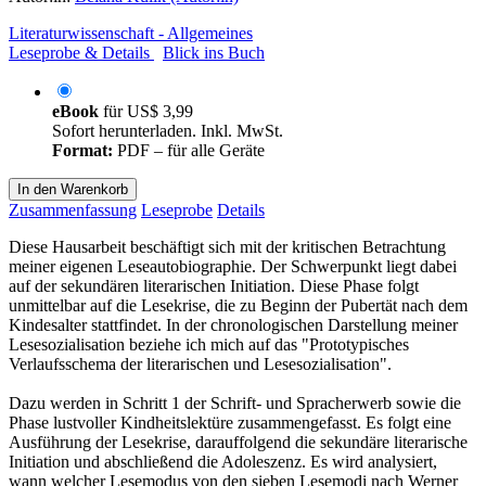
Literaturwissenschaft - Allgemeines
Leseprobe & Details
Blick ins Buch
eBook
für
US$ 3,99
Sofort herunterladen. Inkl. MwSt.
Format:
PDF – für alle Geräte
In den Warenkorb
Zusammenfassung
Leseprobe
Details
Diese Hausarbeit beschäftigt sich mit der kritischen Betrachtung
meiner eigenen Leseautobiographie. Der Schwerpunkt liegt dabei
auf der sekundären literarischen Initiation. Diese Phase folgt
unmittelbar auf die Lesekrise, die zu Beginn der Pubertät nach dem
Kindesalter stattfindet. In der chronologischen Darstellung meiner
Lesesozialisation beziehe ich mich auf das "Prototypisches
Verlaufsschema der literarischen und Lesesozialisation".
Dazu werden in Schritt 1 der Schrift- und Spracherwerb sowie die
Phase lustvoller Kindheitslektüre zusammengefasst. Es folgt eine
Ausführung der Lesekrise, darauffolgend die sekundäre literarische
Initiation und abschließend die Adoleszenz. Es wird analysiert,
wann welcher Lesemodus von den sieben Lesemodi nach Werner