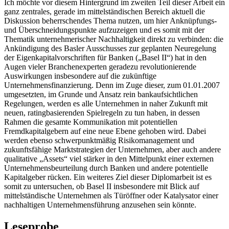
Ich möchte vor diesem Hintergrund im zweiten Teil dieser Arbeit ein
ganz zentrales, gerade im mittelständischen Bereich aktuell die
Diskussion beherrschendes Thema nutzen, um hier Anknüpfungs-
und Überschneidungspunkte aufzuzeigen und es somit mit der
Thematik unternehmerischer Nachhaltigkeit direkt zu verbinden: die
Ankündigung des Basler Ausschusses zur geplanten Neuregelung
der Eigenkapitalvorschriften für Banken („Basel II“) hat in den
Augen vieler Branchenexperten geradezu revolutionierende
Auswirkungen insbesondere auf die zukünftige
Unternehmensfinanzierung. Denn im Zuge dieser, zum 01.01.2007
umgesetzten, im Grunde und Ansatz rein bankaufsichtlichen
Regelungen, werden es alle Unternehmen in naher Zukunft mit
neuen, ratingbasierenden Spielregeln zu tun haben, in dessen
Rahmen die gesamte Kommunikation mit potentiellen
Fremdkapitalgebern auf eine neue Ebene gehoben wird. Dabei
werden ebenso schwerpunktmäßig Risikomanagement und
zukunftsfähige Marktstrategien der Unternehmen, aber auch andere
qualitative „Assets“ viel stärker in den Mittelpunkt einer externen
Unternehmensbeurteilung durch Banken und andere potentielle
Kapitalgeber rücken. Ein weiteres Ziel dieser Diplomarbeit ist es
somit zu untersuchen, ob Basel II insbesondere mit Blick auf
mittelständische Unternehmen als Türöffner oder Katalysator einer
nachhaltigen Unternehmensführung anzusehen sein könnte.
Leseprobe