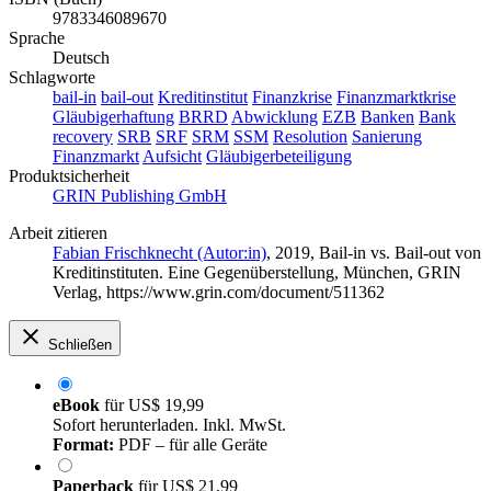
9783346089670
Sprache
Deutsch
Schlagworte
bail-in
bail-out
Kreditinstitut
Finanzkrise
Finanzmarktkrise
Gläubigerhaftung
BRRD
Abwicklung
EZB
Banken
Bank
recovery
SRB
SRF
SRM
SSM
Resolution
Sanierung
Finanzmarkt
Aufsicht
Gläubigerbeteiligung
Produktsicherheit
GRIN Publishing GmbH
Arbeit zitieren
Fabian Frischknecht (Autor:in)
, 2019, Bail-in vs. Bail-out von
Kreditinstituten. Eine Gegenüberstellung, München, GRIN
Verlag, https://www.grin.com/document/511362
Schließen
eBook
für
US$ 19,99
Sofort herunterladen. Inkl. MwSt.
Format:
PDF – für alle Geräte
Paperback
für
US$ 21,99