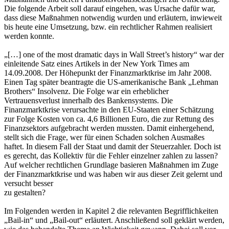
Die folgende Arbeit soll darauf eingehen, was Ursache dafür war,
dass diese Maßnahmen notwendig wurden und erläutern, inwieweit
bis heute eine Umsetzung, bzw. ein rechtlicher Rahmen realisiert
werden konnte.
„[…] one of the most dramatic days in Wall Street’s history“ war der
einleitende Satz eines Artikels in der New York Times am
14.09.2008. Der Höhepunkt der Finanzmarktkrise im Jahr 2008.
Einen Tag später beantragte die US-amerikanische Bank „Lehman
Brothers“ Insolvenz. Die Folge war ein erheblicher
Vertrauensverlust innerhalb des Bankensystems. Die
Finanzmarktkrise verursachte in den EU-Staaten einer Schätzung
zur Folge Kosten von ca. 4,6 Billionen Euro, die zur Rettung des
Finanzsektors aufgebracht werden mussten. Damit einhergehend,
stellt sich die Frage, wer für einen Schaden solchen Ausmaßes
haftet. In diesem Fall der Staat und damit der Steuerzahler. Doch ist
es gerecht, das Kollektiv für die Fehler einzelner zahlen zu lassen?
Auf welcher rechtlichen Grundlage basieren Maßnahmen im Zuge
der Finanzmarktkrise und was haben wir aus dieser Zeit gelernt und
versucht besser
zu gestalten?
Im Folgenden werden in Kapitel 2 die relevanten Begrifflichkeiten
„Bail-in“ und „Bail-out“ erläutert. Anschließend soll geklärt werden,