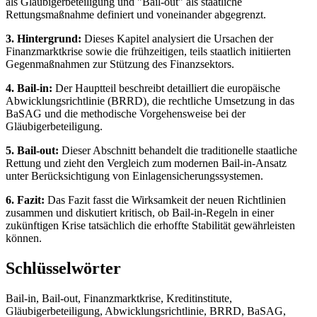
als Gläubigerbeteiligung und "Bail-out" als staatliche
Rettungsmaßnahme definiert und voneinander abgegrenzt.
3. Hintergrund:
Dieses Kapitel analysiert die Ursachen der
Finanzmarktkrise sowie die frühzeitigen, teils staatlich initiierten
Gegenmaßnahmen zur Stützung des Finanzsektors.
4. Bail-in:
Der Hauptteil beschreibt detailliert die europäische
Abwicklungsrichtlinie (BRRD), die rechtliche Umsetzung in das
BaSAG und die methodische Vorgehensweise bei der
Gläubigerbeteiligung.
5. Bail-out:
Dieser Abschnitt behandelt die traditionelle staatliche
Rettung und zieht den Vergleich zum modernen Bail-in-Ansatz
unter Berücksichtigung von Einlagensicherungssystemen.
6. Fazit:
Das Fazit fasst die Wirksamkeit der neuen Richtlinien
zusammen und diskutiert kritisch, ob Bail-in-Regeln in einer
zukünftigen Krise tatsächlich die erhoffte Stabilität gewährleisten
können.
Schlüsselwörter
Bail-in, Bail-out, Finanzmarktkrise, Kreditinstitute,
Gläubigerbeteiligung, Abwicklungsrichtlinie, BRRD, BaSAG,