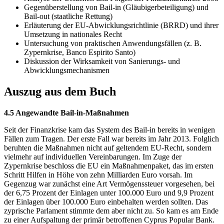
Gegenüberstellung von Bail-in (Gläubigerbeteiligung) und
Bail-out (staatliche Rettung)
Erläuterung der EU-Abwicklungsrichtlinie (BRRD) und ihrer
Umsetzung in nationales Recht
Untersuchung von praktischen Anwendungsfällen (z. B.
Zypernkrise, Banco Espirito Santo)
Diskussion der Wirksamkeit von Sanierungs- und
Abwicklungsmechanismen
Auszug aus dem Buch
4.5 Angewandte Bail-in-Maßnahmen
Seit der Finanzkrise kam das System des Bail-in bereits in wenigen
Fällen zum Tragen. Der erste Fall war bereits im Jahr 2013. Folglich
beruhten die Maßnahmen nicht auf geltendem EU-Recht, sondern
vielmehr auf individuellen Vereinbarungen. Im Zuge der
Zypernkrise beschloss die EU ein Maßnahmenpaket, das im ersten
Schritt Hilfen in Höhe von zehn Milliarden Euro vorsah. Im
Gegenzug war zunächst eine Art Vermögenssteuer vorgesehen, bei
der 6,75 Prozent der Einlagen unter 100.000 Euro und 9,9 Prozent
der Einlagen über 100.000 Euro einbehalten werden sollten. Das
zyprische Parlament stimmte dem aber nicht zu. So kam es am Ende
zu einer Aufspaltung der primär betroffenen Cyprus Popular Bank.