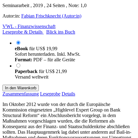
Seminararbeit , 2019 , 24 Seiten , Note: 1,0
Autor:in:
Fabian Frischknecht (Autor:in)
VWL - Finanzwissenschaft
Leseprobe & Details
Blick ins Buch
eBook
für
US$ 19,99
Sofort herunterladen. Inkl. MwSt.
Format:
PDF – für alle Geräte
Paperback
für
US$ 21,99
Versand weltweit
In den Warenkorb
Zusammenfassung
Leseprobe
Details
Im Oktober 2012 wurde von der durch die Europäische
Kommission eingesetzten „Highlevel Expert Group on Bank
Structural Reform“ ein Abschlussbericht vorgelegt, in dem
Maßnahmen vorgeschlagen wurden, die die Reformen als
Konsequenz aus der Finanz- und Staatsschuldenkrise abschließen
sollten. Das Hauptaugenmerk lag dabei unter anderem auf Bail-in-
Maßnahmen und deren Funktionsvoraussetzungen zur Umsetzung.