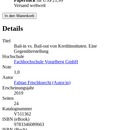
Paperback
für
US$ 21,99
Versand weltweit
In den Warenkorb
Details
Titel
Bail-in vs. Bail-out von Kreditinstituten. Eine
Gegenüberstellung
Hochschule
Fachhochschule Vorarlberg GmbH
Note
1,0
Autor
Fabian Frischknecht (Autor:in)
Erscheinungsjahr
2019
Seiten
24
Katalognummer
V511362
ISBN (eBook)
9783346089663
ISBN (Buch)