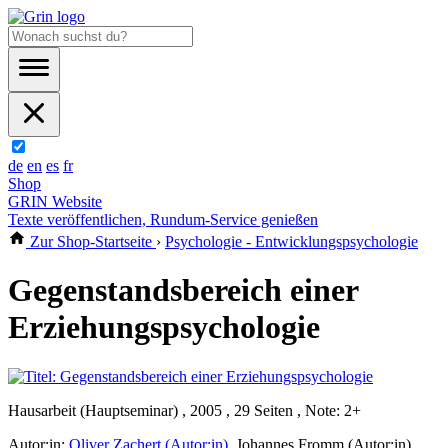
de
en
es
fr
Shop
GRIN Website
Texte veröffentlichen, Rundum-Service genießen
Zur Shop-Startseite
›
Psychologie - Entwicklungspsychologie
Gegenstandsbereich einer
Erziehungspsychologie
Hausarbeit (Hauptseminar) , 2005 , 29 Seiten , Note: 2+
Autor:in:
Oliver Zachert (Autor:in)
,
Johannes Fromm (Autor:in)