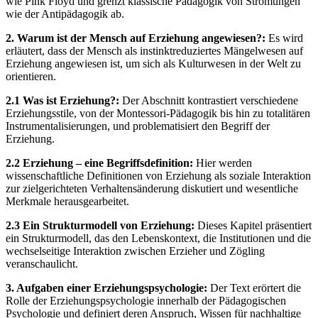
wie Pink Floyd und grenzt klassische Pädagogik von Strömungen
wie der Antipädagogik ab.
2. Warum ist der Mensch auf Erziehung angewiesen?:
Es wird
erläutert, dass der Mensch als instinktreduziertes Mängelwesen auf
Erziehung angewiesen ist, um sich als Kulturwesen in der Welt zu
orientieren.
2.1 Was ist Erziehung?:
Der Abschnitt kontrastiert verschiedene
Erziehungsstile, von der Montessori-Pädagogik bis hin zu totalitären
Instrumentalisierungen, und problematisiert den Begriff der
Erziehung.
2.2 Erziehung – eine Begriffsdefinition:
Hier werden
wissenschaftliche Definitionen von Erziehung als soziale Interaktion
zur zielgerichteten Verhaltensänderung diskutiert und wesentliche
Merkmale herausgearbeitet.
2.3 Ein Strukturmodell von Erziehung:
Dieses Kapitel präsentiert
ein Strukturmodell, das den Lebenskontext, die Institutionen und die
wechselseitige Interaktion zwischen Erzieher und Zögling
veranschaulicht.
3. Aufgaben einer Erziehungspsychologie:
Der Text erörtert die
Rolle der Erziehungspsychologie innerhalb der Pädagogischen
Psychologie und definiert deren Anspruch, Wissen für nachhaltige