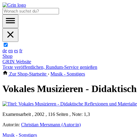
de
en
es
fr
Shop
GRIN Website
Texte veröffentlichen, Rundum-Service genießen
Zur Shop-Startseite
›
Musik - Sonstiges
Vokales Musizieren - Didaktisc
Examensarbeit , 2002 , 116 Seiten , Note: 1,3
Autor:in:
Christian Mersmann (Autor:in)
Musik - Sonstiges