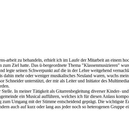
rbeit zu behandeln, erhielt ich im Laufe der Mitarbeit an einem hoch
ium zum Ziel hatte. Das ü-bergeordnete Thema "Klassenmusizieren" wur
 und legte seinen Schwerpunkt auf die in der Lehre weitgehend vernac
bis dahin mehr oder weniger musikalisches Neuland waren, wuchs mein 
Schneider unterstützt, der mir als Leiter und Initiator des Multimedia
erden.
Stelle. In meiner Tätigkeit als Gitarrenbegleitung diverser Kinder- u
emeinde ein Musical aufführen, welches ich für diesen Anlass komponier
zum Umgang mit der Stimme entscheidend geprägt. Die wichtigste Erken
ondern auch auf kurz oder lang aus jeder noch so heterogenen Gruppe ei