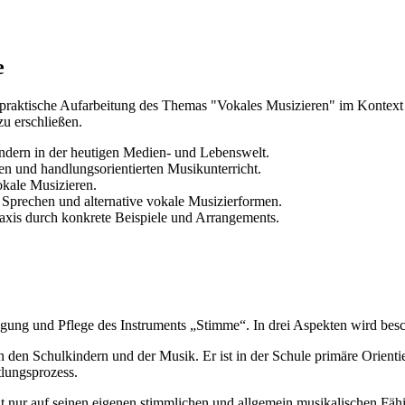
e
e praktische Aufarbeitung des Themas "Vokales Musizieren" im Kontext d
u erschließen.
ndern in der heutigen Medien- und Lebenswelt.
en und handlungsorientierten Musikunterricht.
okale Musizieren.
 Sprechen und alternative vokale Musizierformen.
axis durch konkrete Beispiele und Arrangements.
ägung und Pflege des Instruments „Stimme“. In drei Aspekten wird bes
n den Schulkindern und der Musik. Er ist in der Schule primäre Orient
lungsprozess.
icht nur auf seinen eigenen stimmlichen und allgemein musikalischen Fä