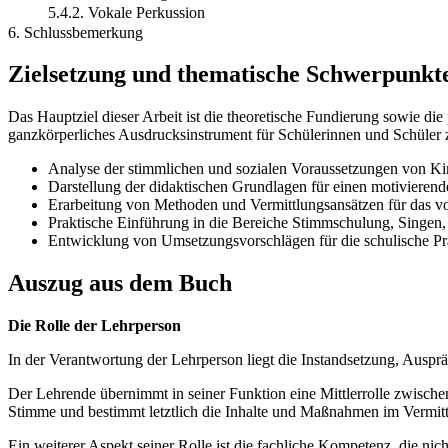
5.4.2. Vokale Perkussion
6. Schlussbemerkung
Zielsetzung und thematische Schwerpunkt
Das Hauptziel dieser Arbeit ist die theoretische Fundierung sowie di
ganzkörperliches Ausdrucksinstrument für Schülerinnen und Schüler z
Analyse der stimmlichen und sozialen Voraussetzungen von Ki
Darstellung der didaktischen Grundlagen für einen motivierend
Erarbeitung von Methoden und Vermittlungsansätzen für das v
Praktische Einführung in die Bereiche Stimmschulung, Singen,
Entwicklung von Umsetzungsvorschlägen für die schulische Pr
Auszug aus dem Buch
Die Rolle der Lehrperson
In der Verantwortung der Lehrperson liegt die Instandsetzung, Auspr
Der Lehrende übernimmt in seiner Funktion eine Mittlerrolle zwische
Stimme und bestimmt letztlich die Inhalte und Maßnahmen im Vermitt
Ein weiterer Aspekt seiner Rolle ist die fachliche Kompetenz, die n