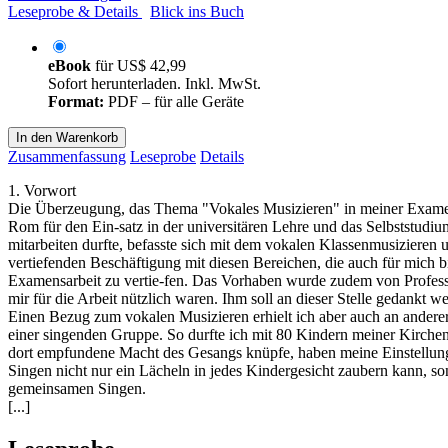
Leseprobe & Details
Blick ins Buch
eBook
für
US$ 42,99
Sofort herunterladen. Inkl. MwSt.
Format:
PDF – für alle Geräte
In den Warenkorb
Zusammenfassung
Leseprobe
Details
1. Vorwort
Die Überzeugung, das Thema "Vokales Musizieren" in meiner Examens-a
Rom für den Ein-satz in der universitären Lehre und das Selbststud
mitarbeiten durfte, befasste sich mit dem vokalen Klassenmusizieren
vertiefenden Beschäftigung mit diesen Bereichen, die auch für mich 
Examensarbeit zu vertie-fen. Das Vorhaben wurde zudem von Professor 
mir für die Arbeit nützlich waren. Ihm soll an dieser Stelle gedankt w
Einen Bezug zum vokalen Musizieren erhielt ich aber auch an anderer 
einer singenden Gruppe. So durfte ich mit 80 Kindern meiner Kircheng
dort empfundene Macht des Gesangs knüpfe, haben meine Einstellung 
Singen nicht nur ein Lächeln in jedes Kindergesicht zaubern kann, s
gemeinsamen Singen.
[...]