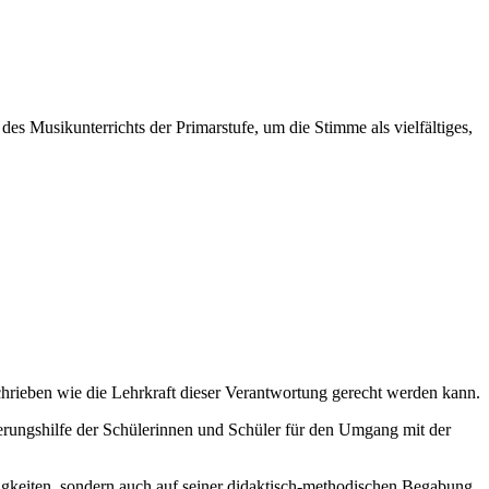
es Musikunterrichts der Primarstufe, um die Stimme als vielfältiges,
chrieben wie die Lehrkraft dieser Verantwortung gerecht werden kann.
ierungshilfe der Schülerinnen und Schüler für den Umgang mit der
higkeiten, sondern auch auf seiner didaktisch-methodischen Begabung