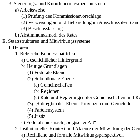
3. Steuerungs- und Koordinierungsmechanismen
a) Arbeitsweise
(1) Prüfung des Kommissionsvorschlags
(2) Verweisung an und Behandlung im Ausschuss der Ständi
(3) Beschlussfassung
b) Abstimmungsmodi des Rates
E. Staatsstrukturen und Mitwirkungssysteme
I. Belgien
1. Belgische Bundesstaatlichkeit
a) Geschichtlicher Hintergrund
b) Heutige Grundlagen
(1) Föderale Ebene
(2) Subnationale Ebene
(a) Gemeinschaften
(b) Regionen
(c) Räte und Regierungen der Gemeinschaften und R
(3) „Subregionale“ Ebene: Provinzen und Gemeinden
(4) Parteiensystem
(5) Justiz
c) Föderalismus nach „belgischer Art“
2. Institutioneller Kontext und Akteure der Mitwirkung der G
a) Rechtliche und formale Mitwirkungsperspektiven