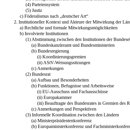
(4) Parteiensystem
(5) Justiz
c) Föderalismus nach „deutscher Art“
2. Institutioneller Kontext und Akteure der Mitwirkung der L
a) Rechtliche und formale Mitwirkungsmöglichkeiten
b) Involvierte Institutionen
(1) Abstimmung zwischen den Institutionen der Bundes
(a) Bundeskanzleramt und Bundesministerien
(b) Bundesregierung
(i) Koordinierungsgremien
(ii) AStV-Weisungssitzungen
(c) Anmerkungen
(2) Bundesrat
(a) Aufbau und Besonderheiten
(b) Funktionen, Befugnisse und Arbeitsweise
(i) EU-Ausschuss und Fachausschüsse
(ii) Europakammer
(iii) Beauftragte des Bundesrates in Gremien des R
(c) Anmerkungen und Perspektiven
(3) Informelle Koordination zwischen den Ländern
(a) Ministerpräsidentenkonferenz
(b) Europaministerkonferenz und Fachministerkonfer