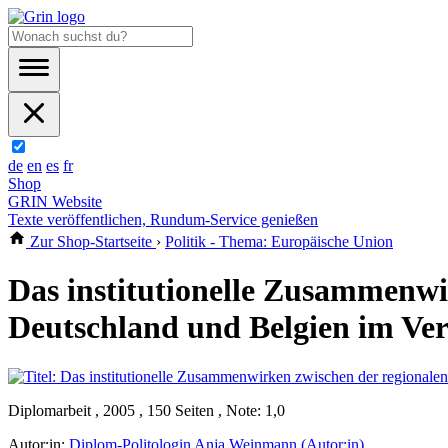
de
en
es
fr
Shop
GRIN Website
Texte veröffentlichen, Rundum-Service genießen
Zur Shop-Startseite
›
Politik - Thema: Europäische Union
Das institutionelle Zusammenwi
Deutschland und Belgien im Ver
Diplomarbeit , 2005 , 150 Seiten , Note: 1,0
Autor:in:
Diplom-Politologin Anja Weinmann (Autor:in)