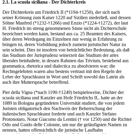
2.1. La scuola siciliana - Der Dichterkreis
Der Dichterkreis um Friedrich II (*1194-†1250), der sich nach
seiner Krönung zum Kaiser 1220 auf Sizilien niederließ, und dessen
Söhne Manfred (*1232-†1266) und Enzio (*1224-†1272), der laut
H. Friedrich im streng genommenen Sinne nicht als Dichterschule
bezeichnet werden kann, bestand aus ca. 25 Beamten des Kaisers,
über deren Werdegang im Einzelnen nur wenig in Erfahrung zu
bringen ist, deren Vorbildung jedoch zumeist juristischer Natur zu
sein scheint. Dies ist insofern von beträchtlicher Bedeutung, als daß
das Studium der Jurisprudenz seinerzeit das Studium der artes
liberales beinhaltete, in dessen Rahmen das Trivium, bestehend aus
grammatica, rhetorica und dialectica zu absolvieren war; die
Rechtsgelehrten waren also bestens vertraut mit den Regeln der
Lehre der Sprachkunst in Wort und Schrift sowohl das Latein als
auch ihre Muttersprache betreffend.
Pier della Vigna (*nach 1190-†1249) beispielsweise, Dichter der
scuola siciliana und Kanzler am Hofe Friedrichs II., hatte an der
1089 in Bologna gegründeten Universität studiert, die von jedem
Juristen obligatorisch den Nachweis der Beherrschung der
italienischen Sprachkunst forderte und auch Kanzler Stefano
Protonotaro, Notar Giacomo da Lentini († vor 1250) und die Richter
Odo und Guido delle Colonne, um nur die geläufigsten Namen zu
nennen, hatten offensichtlich die juristische Laufbahn