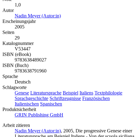
1,0
Autor
Nadin Meyer (Autor:in)
Erscheinungsjahr
2005
Seiten
29
Katalognummer
V53447
ISBN (eBook)
9783638489027
ISBN (Buch)
9783638791960
Sprache
Deutsch
Schlagworte
Genese
Literatursprache
Beispiel
Italiens
Textphilologie
Sprachgeschichte
Schriftzeugnisse
Französischen
Italienischen
Spanischen
Produktsicherheit
GRIN Publishing GmbH
Arbeit zitieren
Nadin Meyer (Autor:in)
, 2005, Die progressive Genese einer
Literatursprache am Beispiel Italiens - Von der scuola siciliana