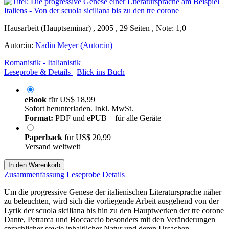
Hausarbeit (Hauptseminar) , 2005 , 29 Seiten , Note: 1,0
Autor:in:
Nadin Meyer (Autor:in)
Romanistik - Italianistik
Leseprobe & Details
Blick ins Buch
eBook
für
US$ 18,99
Sofort herunterladen. Inkl. MwSt.
Format:
PDF und ePUB – für alle Geräte
Paperback
für
US$ 20,99
Versand weltweit
In den Warenkorb
Zusammenfassung
Leseprobe
Details
Um die progressive Genese der italienischen Literatursprache näher
zu beleuchten, wird sich die vorliegende Arbeit ausgehend von der
Lyrik der scuola siciliana bis hin zu den Hauptwerken der tre corone
Dante, Petrarca und Boccaccio besonders mit den Veränderungen
sprachlicher sowie inhaltlicher Natur und deren Ursachen