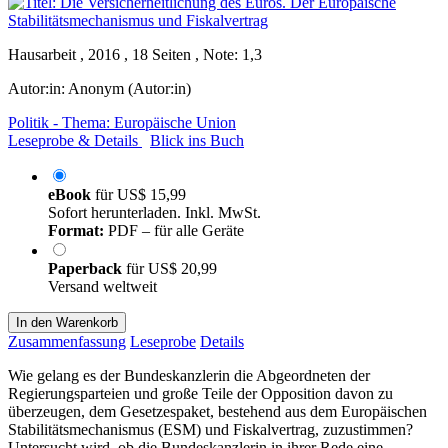
Hausarbeit , 2016 , 18 Seiten , Note: 1,3
Autor:in:
Anonym (Autor:in)
Politik - Thema: Europäische Union
Leseprobe & Details
Blick ins Buch
eBook
für
US$ 15,99
Sofort herunterladen. Inkl. MwSt.
Format:
PDF – für alle Geräte
Paperback
für
US$ 20,99
Versand weltweit
In den Warenkorb
Zusammenfassung
Leseprobe
Details
Wie gelang es der Bundeskanzlerin die Abgeordneten der
Regierungsparteien und große Teile der Opposition davon zu
überzeugen, dem Gesetzespaket, bestehend aus dem Europäischen
Stabilitätsmechanismus (ESM) und Fiskalvertrag, zuzustimmen?
Untersucht wird, ob die Bundeskanzlerin in ihrer Rede eine