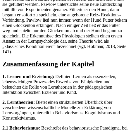
sie gefüttert werden. Pawlow untersuchte seine neue Entdeckung
mithilfe von Experimenten genauer. Fütterte er den Hund, dann
begann er sofort zu speicheln, eine angeborene Reiz- Reaktions-
Verbindung. Pawlow ließ nun immer, wenn der Hund Futter bekam
einen Glockenton erklingen. Nach einiger Zeit ließ er das Futter
weg und spielte nur den Glockenton ab und der Hund begann zu
speicheln. Die Erkenntnisse des Physiologen stellten einen ersten
Ansatz in der Lernpsychologie dar, seine Theorie wird als
„klassisches Konditionieren“ bezeichnet (vgl. Hobmair, 2013, Seite
141).
Zusammenfassung der Kapitel
1. Lernen und Erziehung:
Definiert Lernen als essenziellen,
lebenswichtigen Prozess des Erwerbs von Fähigkeiten und
beleuchtet die Rolle von Lerntheorien in der pädagogischen
Interaktion zwischen Erzieher und Kind.
2. Lerntheorien:
Bietet einen strukturierten Überblick über
verschiedene wissenschaftliche Modelle zur Erklärung von
Lernvorgängen, unterteilt in Behaviorismus, Kognitivismus und
Konstruktivismus.
2.1 Behaviorismus:
Beschreibt das behavioristische Paradigma, bei