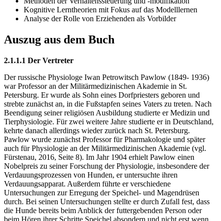
Methoden der Verhaltenssteuerung und -modifikation
Kognitive Lerntheorien mit Fokus auf das Modelllernen
Analyse der Rolle von Erziehenden als Vorbilder
Auszug aus dem Buch
2.1.1.1 Der Vertreter
Der russische Physiologe Iwan Petrowitsch Pawlow (1849- 1936)
war Professor an der Militärmedizinischen Akademie in St.
Petersburg. Er wurde als Sohn eines Dorfpriesters geboren und
strebte zunächst an, in die Fußstapfen seines Vaters zu treten. Nach
Beendigung seiner religiösen Ausbildung studierte er Medizin und
Tierphysiologie. Für zwei weitere Jahre studierte er in Deutschland,
kehrte danach allerdings wieder zurück nach St. Petersburg.
Pawlow wurde zunächst Professor für Pharmakologie und später
auch für Physiologie an der Militärmedizinischen Akademie (vgl.
Fürstenau, 2016, Seite 8). Im Jahr 1904 erhielt Pawlow einen
Nobelpreis zu seiner Forschung der Physiologie, insbesondere der
Verdauungsprozessen von Hunden, er untersuchte ihren
Verdauungsapparat. Außerdem führte er verschiedene
Untersuchungen zur Erregung der Speichel- und Magendrüsen
durch. Bei seinen Untersuchungen stellte er durch Zufall fest, dass
die Hunde bereits beim Anblick der futtergebenden Person oder
beim Hören ihrer Schritte Speichel absondern und nicht erst wenn