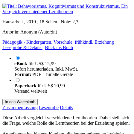
Hausarbeit , 2019 , 18 Seiten , Note: 2,3
Autor:in:
Anonym (Autor:in)
Pädagogik - Kindergarten, Vorschule, frühkindl. Erziehung
Leseprobe & Details
Blick ins Buch
eBook
für
US$ 15,99
Sofort herunterladen. Inkl. MwSt.
Format:
PDF – für alle Geräte
Paperback
für
US$ 20,99
Versand weltweit
In den Warenkorb
Zusammenfassung
Leseprobe
Details
Diese Arbeit vergleicht verschiedene Lerntheorien. Dabei stellt sich
die Frage, welche Rolle die Lerntheorien bei der Erziehung spielen.
Angefangen bei kleinen Kindern, die lernen müssen zu krabbeln,