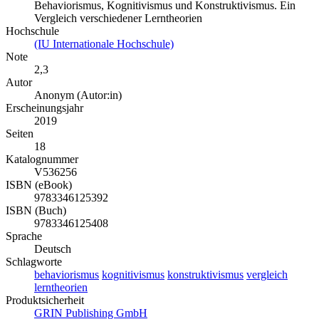
Behaviorismus, Kognitivismus und Konstruktivismus. Ein
Vergleich verschiedener Lerntheorien
Hochschule
(IU Internationale Hochschule)
Note
2,3
Autor
Anonym (Autor:in)
Erscheinungsjahr
2019
Seiten
18
Katalognummer
V536256
ISBN (eBook)
9783346125392
ISBN (Buch)
9783346125408
Sprache
Deutsch
Schlagworte
behaviorismus
kognitivismus
konstruktivismus
vergleich
lerntheorien
Produktsicherheit
GRIN Publishing GmbH