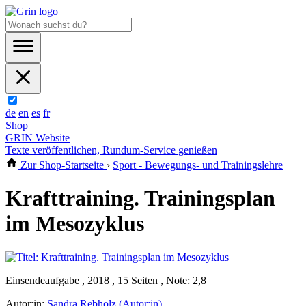
de
en
es
fr
Shop
GRIN Website
Texte veröffentlichen, Rundum-Service genießen
Zur Shop-Startseite
›
Sport - Bewegungs- und Trainingslehre
Krafttraining. Trainingsplan
im Mesozyklus
Einsendeaufgabe , 2018 , 15 Seiten , Note: 2,8
Autor:in:
Sandra Rebholz (Autor:in)