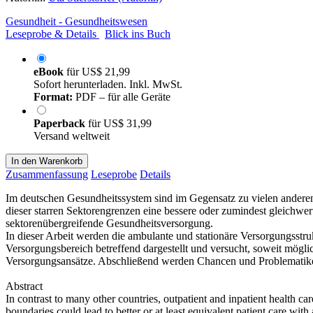
Gesundheit - Gesundheitswesen
Leseprobe & Details
Blick ins Buch
eBook
für
US$ 21,99
Sofort herunterladen. Inkl. MwSt.
Format:
PDF – für alle Geräte
Paperback
für
US$ 31,99
Versand weltweit
In den Warenkorb
Zusammenfassung
Leseprobe
Details
Im deutschen Gesundheitssystem sind im Gegensatz zu vielen anderen
dieser starren Sektorengrenzen eine bessere oder zumindest gleichwert
sektorenübergreifende Gesundheitsversorgung.
In dieser Arbeit werden die ambulante und stationäre Versorgungsstru
Versorgungsbereich betreffend dargestellt und versucht, soweit möglic
Versorgungsansätze. Abschließend werden Chancen und Problematiken
Abstract
In contrast to many other countries, outpatient and inpatient health c
boundaries could lead to better or at least equivalent patient care wi