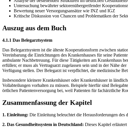
Analyse der bestehenden Strukturen im deutschen Gesundheit
Untersuchung bewährter sektorenübergreifender Kooperations
Bewertung neuer Versorgungsansätze wie INZ und IGZ
Kritische Diskussion von Chancen und Problematiken der Se
Auszug aus dem Buch
4.1.1 Das Belegarztsystem
Das Belegarztsystem ist die älteste Kooperationsform zwischen stationä
Vereinbarung die Einrichtungen des Krankenhauses für seine Patiente
ambulante Nachbetreuung. Für diese Tätigkeiten am Krankenhaus benö
erfüllen; er muss als Vertragsarzt zugelassen sein und in der Nähe 
Verfügung stellen. Der Belegarzt ist verpflichtet, die medizinische Be
Insbesondere kleinere Krankenhäuser oder Krankenhäuser in ländlichen
Vollabteilungen vorhalten zu müssen. Beispiele hierfür sind Belegab
örtlichen Patientenversorgung bei, weil Patienten für fachärztliche 
Zusammenfassung der Kapitel
1. Einleitung:
Die Einleitung beleuchtet die Herausforderungen des 
2. Das Gesundheitssystem in Deutschland:
Dieses Kapitel erläutert