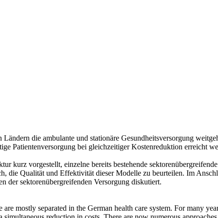
 Ländern die ambulante und stationäre Gesundheitsversorgung weitgehe
ige Patientenversorgung bei gleichzeitiger Kostenreduktion erreicht wer
ktur kurz vorgestellt, einzelne bereits bestehende sektorenübergreife
h, die Qualität und Effektivität dieser Modelle zu beurteilen. Im Anschl
 der sektorenübergreifenden Versorgung diskutiert.
are are mostly separated in the German health care system. For many year
th a simultaneous reduction in costs. There are now numerous approaches 