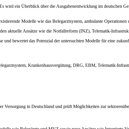
Es wird ein Überblick über die Ausgabenentwicklung im deutschen Ge
 existierende Modelle wie das Belegarztsystem, ambulante Operationen u
en aktuelle Ansätze wie die Notfallreform (INZ), Telematik-Infrastrukt
e und bewertet das Potenzial der untersuchten Modelle für eine zukunf
elegarztsystem, Krankenhausvergütung, DRG, EBM, Telematik-Infrastruk
ärer Versorgung in Deutschland und prüft Möglichkeiten zur sektorenü
lle wie Belegärzte und MVZ sowie neue Ansätze wie Integrierte Ver