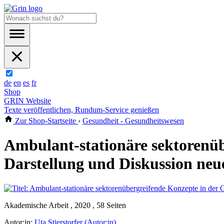
de
en
es
fr
Shop
GRIN Website
Texte veröffentlichen, Rundum-Service genießen
Zur Shop-Startseite
›
Gesundheit - Gesundheitswesen
Ambulant-stationäre sektorenüb
Darstellung und Diskussion neu
Akademische Arbeit , 2020 , 58 Seiten
Autor:in:
Uta Stierstorfer (Autor:in)