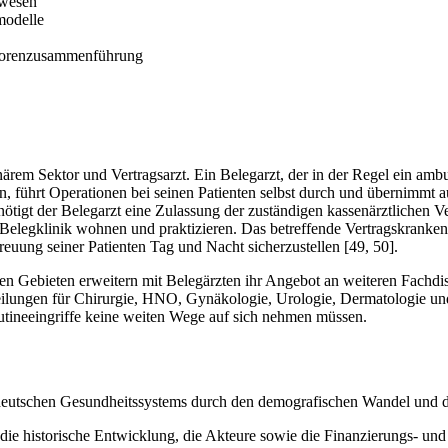
swesen
modelle
ktorenzusammenführung
rem Sektor und Vertragsarzt. Ein Belegarzt, der in der Regel ein ambula
n, führt Operationen bei seinen Patienten selbst durch und übernimmt 
tigt der Belegarzt eine Zulassung der zuständigen kassenärztlichen 
der Belegklinik wohnen und praktizieren. Das betreffende Vertragskran
treuung seiner Patienten Tag und Nacht sicherzustellen [49, 50].
 Gebieten erweitern mit Belegärzten ihr Angebot an weiteren Fachdiszi
teilungen für Chirurgie, HNO, Gynäkologie, Urologie, Dermatologie und 
Routineeingriffe keine weiten Wege auf sich nehmen müssen.
deutschen Gesundheitssystems durch den demografischen Wandel und die
 die historische Entwicklung, die Akteure sowie die Finanzierungs- un