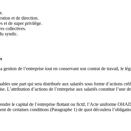
e.
stion et de direction.
s et de super privilège.
es collectives.
du syndic.
és
 à la gestion de l’entreprise tout en conservant son contrat de travail, l
buables une part qui sera distribuée aux salariés sous forme d’actions cré
se. L’attribution d’actions de l’entreprise aux salariés constitue l’une de
endre le capital de l’entreprise flottant ou fictif, l’Acte uniforme OHA
ement de certaines conditions (Paragraphe 1) de quoi découlera l’obligatio