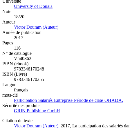
Université
University of Douala
Note
18/20
Auteur
Victor Douram (Auteur)
Année de publication
2017
Pages
116
N° de catalogue
V540862
ISBN (ebook)
9783346170248
ISBN (Livre)
9783346170255
Langue
français
mots-clé
Participation-Salariés-Entreprise-Période de crise-OHADA.
Sécurité des produits
GRIN Publishing GmbH
Citation du texte
Victor Douram (Auteur)
, 2017, La participation des salariés d