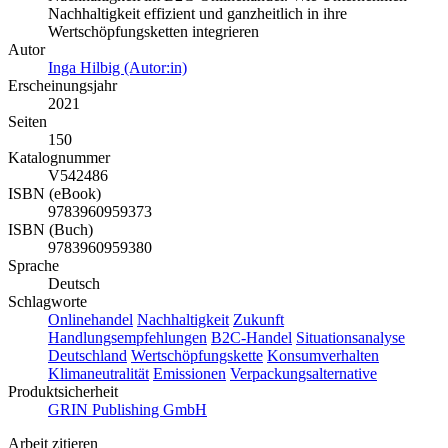
Nachhaltigkeit effizient und ganzheitlich in ihre
Wertschöpfungsketten integrieren
Autor
Inga Hilbig (Autor:in)
Erscheinungsjahr
2021
Seiten
150
Katalognummer
V542486
ISBN (eBook)
9783960959373
ISBN (Buch)
9783960959380
Sprache
Deutsch
Schlagworte
Onlinehandel
Nachhaltigkeit
Zukunft
Handlungsempfehlungen
B2C-Handel
Situationsanalyse
Deutschland
Wertschöpfungskette
Konsumverhalten
Klimaneutralität
Emissionen
Verpackungsalternative
Produktsicherheit
GRIN Publishing GmbH
Arbeit zitieren