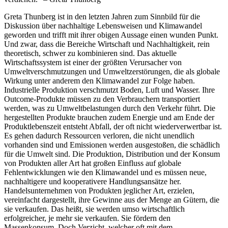
Greta Thunberg ist in den letzten Jahren zum Sinnbild für die
Diskussion über nachhaltige Lebensweisen und Klimawandel
geworden und trifft mit ihrer obigen Aussage einen wunden Punkt.
Und zwar, dass die Bereiche Wirtschaft und Nachhaltigkeit, rein
theoretisch, schwer zu kombinieren sind. Das aktuelle
Wirtschaftssystem ist einer der größten Verursacher von
Umweltverschmutzungen und Umweltzerstörungen, die als globale
Wirkung unter anderem den Klimawandel zur Folge haben.
Industrielle Produktion verschmutzt Boden, Luft und Wasser. Ihre
Outcome-Produkte müssen zu den Verbrauchern transportiert
werden, was zu Umweltbelastungen durch den Verkehr führt. Die
hergestellten Produkte brauchen zudem Energie und am Ende der
Produktlebenszeit entsteht Abfall, der oft nicht wiederverwertbar ist.
Es gehen dadurch Ressourcen verloren, die nicht unendlich
vorhanden sind und Emissionen werden ausgestoßen, die schädlich
für die Umwelt sind. Die Produktion, Distribution und der Konsum
von Produkten aller Art hat großen Einfluss auf globale
Fehlentwicklungen wie den Klimawandel und es müssen neue,
nachhaltigere und kooperativere Handlungsansätze her.
Handelsunternehmen von Produkten jeglicher Art, erzielen,
vereinfacht dargestellt, ihre Gewinne aus der Menge an Gütern, die
sie verkaufen. Das heißt, sie werden umso wirtschaftlich
erfolgreicher, je mehr sie verkaufen. Sie fördern den
Massenkonsum. Doch Verzicht, welcher oft mit dem