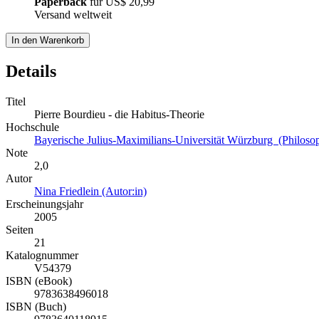
Paperback
für
US$ 20,99
Versand weltweit
In den Warenkorb
Details
Titel
Pierre Bourdieu - die Habitus-Theorie
Hochschule
Bayerische Julius-Maximilians-Universität Würzburg (Philosophis
Note
2,0
Autor
Nina Friedlein (Autor:in)
Erscheinungsjahr
2005
Seiten
21
Katalognummer
V54379
ISBN (eBook)
9783638496018
ISBN (Buch)