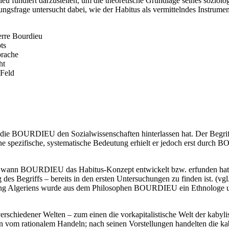
dieu fundiert darzustellen, um die theoretische Grundlage seines sozi
hungsfrage untersucht dabei, wie der Habitus als vermittelndes Instrum
erre Bourdieu
ts
prache
ht
 Feld
die BOURDIEU den Sozialwissenschaften hinterlassen hat. Der Begriff se
spezifische, systematische Bedeutung erhielt er jedoch erst durch 
 wann BOURDIEU das Habitus-Konzept entwickelt bzw. erfunden hat, 
des Begriffs – bereits in den ersten Untersuchungen zu finden ist. (
rung Algeriens wurde aus dem Philosophen BOURDIEU ein Ethnologe und
rschiedener Welten – zum einen die vorkapitalistische Welt der kabyl
 vom rationalem Handeln; nach seinen Vorstellungen handelten die k