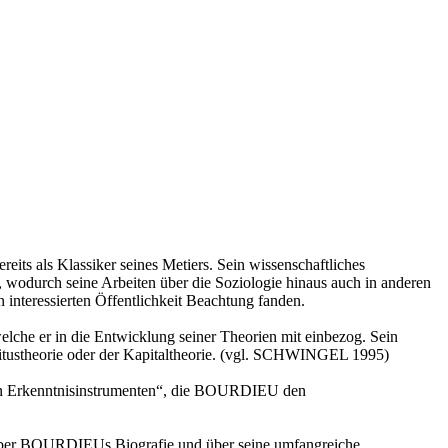
ts als Klassiker seines Metiers. Sein wissenschaftliches
, wodurch seine Arbeiten über die Soziologie hinaus auch in anderen
n interessierten Öffentlichkeit Beachtung fanden.
che er in die Entwicklung seiner Theorien mit einbezog. Sein
bitustheorie oder der Kapitaltheorie. (vgl. SCHWINGEL 1995)
alen Erkenntnisinstrumenten“, die BOURDIEU den
 über BOURDIEUs Biografie und über seine umfangreiche