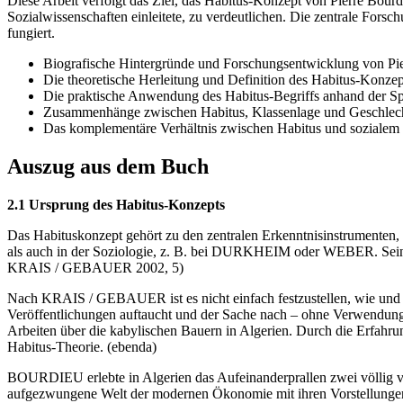
Diese Arbeit verfolgt das Ziel, das Habitus-Konzept von Pierre Bour
Sozialwissenschaften einleitete, zu verdeutlichen. Die zentrale Forsc
fungiert.
Biografische Hintergründe und Forschungsentwicklung von Pi
Die theoretische Herleitung und Definition des Habitus-Konzep
Die praktische Anwendung des Habitus-Begriffs anhand der S
Zusammenhänge zwischen Habitus, Klassenlage und Geschlec
Das komplementäre Verhältnis zwischen Habitus und sozialem
Auszug aus dem Buch
2.1 Ursprung des Habitus-Konzepts
Das Habituskonzept gehört zu den zentralen Erkenntnisinstrumenten, 
als auch in der Soziologie, z. B. bei DURKHEIM oder WEBER. Seine 
KRAIS / GEBAUER 2002, 5)
Nach KRAIS / GEBAUER ist es nicht einfach festzustellen, wie und
Veröffentlichungen auftaucht und der Sache nach – ohne Verwendung 
Arbeiten über die kabylischen Bauern in Algerien. Durch die Erfah
Habitus-Theorie. (ebenda)
BOURDIEU erlebte in Algerien das Aufeinanderprallen zwei völlig ve
aufgezwungene Welt der modernen Ökonomie mit ihren Vorstellungen