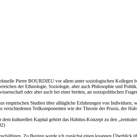
tuelle Pierre BOURDIEU vor allem unter soziologischen Kollegen berei
reichen der Ethnologie, Soziologie, aber auch Philosophie und Politik
ssenschaft oder aber auch bei einer breiten, an soziopolitischen Frage
mpirischen Studien über alltägliche Erfahrungen von Individuen, wel
aus verschiedenen Teilkomponenten wie der Theorie der Praxis, der Ha
r dem kulturellen Kapital gehört das Habitus-Konzept zu den „zentr
02)
eschäftigen. Zu Beginn werde ich zunächst einen knappen Überblick