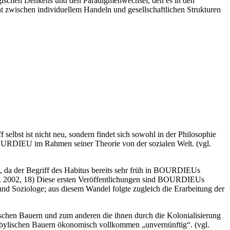
ologischen Denkens und den Paradigmenwechsel, den es in den
ent zwischen individuellem Handeln und gesellschaftlichen Strukturen
lbst ist nicht neu, sondern findet sich sowohl in der Philosophie
BOURDIEU im Rahmen seiner Theorie von der sozialen Welt. (vgl.
da der Begriff des Habitus bereits sehr früh in BOURDIEUs
vgl. 2002, 18) Diese ersten Veröffentlichungen sind BOURDIEUs
 Soziologe; aus diesem Wandel folgte zugleich die Erarbeitung der
ischen Bauern und zum anderen die ihnen durch die Kolonialisierung
abylischen Bauern ökonomisch vollkommen „unvernünftig“. (vgl.