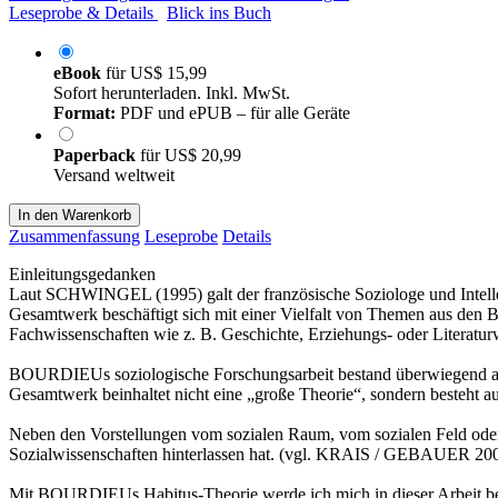
Leseprobe & Details
Blick ins Buch
eBook
für
US$ 15,99
Sofort herunterladen. Inkl. MwSt.
Format:
PDF und ePUB – für alle Geräte
Paperback
für
US$ 20,99
Versand weltweit
In den Warenkorb
Zusammenfassung
Leseprobe
Details
Einleitungsgedanken
Laut SCHWINGEL (1995) galt der französische Soziologe und Intellek
Gesamtwerk beschäftigt sich mit einer Vielfalt von Themen aus den Be
Fachwissenschaften wie z. B. Geschichte, Erziehungs- oder Literaturwi
BOURDIEUs soziologische Forschungsarbeit bestand überwiegend aus e
Gesamtwerk beinhaltet nicht eine „große Theorie“, sondern besteht 
Neben den Vorstellungen vom sozialen Raum, vom sozialen Feld ode
Sozialwissenschaften hinterlassen hat. (vgl. KRAIS / GEBAUER 20
Mit BOURDIEUs Habitus-Theorie werde ich mich in dieser Arbeit b