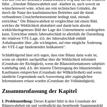
führt. „Absolute Bilanzwahrheit und –klarheit ist, auch soweit sie
wünschenswert wäre, schon aus rein technischen Gründen, die
durch die Natur des kaufmännischen Betriebes und die damit
verbundenen Unsicherheitsmomente bedingt sind, niemals
erreichbar.“ Die Bilanzwahrheit ist vergleichbar mit einem Bild,
welches die Wirklichkeit abstrahiert und damit kein absolut
wirklichkeitsgetreues Bild der Lage des Unternehmens wiedergeben
kann. Erreichbar mittels Jahresabschluß ist allenfalls die Darstellung
der relativen VFE-Lage, d.h. der Jahresabschluß enthält
Anhaltspunkte über „die wichtigsten, auf eine mögliche Änderung
der VFE-Lage hindeutenden Indikatoren“.
Schlußfolgernd lässt sich sagen, dass eine Bilanz dann wahr ist,
wenn sie objektiv nachprüfbar über die Wirklichkeit informiert
(Grundsatz der Richtigkeit), wenn die Bilanzinformationen subjektiv
wahrhaftig sind, d.h. der inneren Überzeugung des bilanzierenden
Kaufmanns entsprechen (Grundsatz der Willkürfreiheit) und wenn
sämtliche Gegenstände nach Auswertung aller zugänglichen
Informationen erfasst wurden (Grundsatz der Vollständigkeit).
Zusammenfassung der Kapitel
I. Problemstellung:
Dieses Kapitel führt in den Grundsatz der
Bilanzwahrheit ein und verdeutlicht das bestehende Spannungsfeld