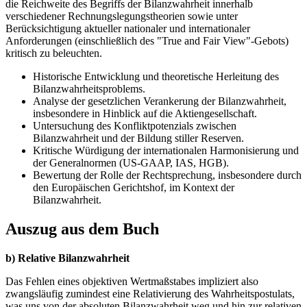
die Reichweite des Begriffs der Bilanzwahrheit innerhalb
verschiedener Rechnungslegungstheorien sowie unter
Berücksichtigung aktueller nationaler und internationaler
Anforderungen (einschließlich des "True and Fair View"-Gebots)
kritisch zu beleuchten.
Historische Entwicklung und theoretische Herleitung des
Bilanzwahrheitsproblems.
Analyse der gesetzlichen Verankerung der Bilanzwahrheit,
insbesondere in Hinblick auf die Aktiengesellschaft.
Untersuchung des Konfliktpotenzials zwischen
Bilanzwahrheit und der Bildung stiller Reserven.
Kritische Würdigung der internationalen Harmonisierung und
der Generalnormen (US-GAAP, IAS, HGB).
Bewertung der Rolle der Rechtsprechung, insbesondere durch
den Europäischen Gerichtshof, im Kontext der
Bilanzwahrheit.
Auszug aus dem Buch
b) Relative Bilanzwahrheit
Das Fehlen eines objektiven Wertmaßstabes impliziert also
zwangsläufig zumindest eine Relativierung des Wahrheitspostulats,
was uns von der absoluten Bilanzwahrheit weg und hin zur relativen