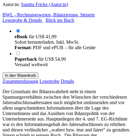
Autor:in:
Sandra Fricke (Autor:in)
BWL - Rechnungswesen, Bilanzierung, Steuern
Leseprobe & Details
Blick ins Buch
eBook
für
US$ 41,99
Sofort herunterladen. Inkl. MwSt.
Format:
PDF und ePUB – für alle Geräte
Paperback
für
US$ 54,99
Versand weltweit
In den Warenkorb
Zusammenfassung
Leseprobe
Details
Der Grundsatz der Bilanzwahrheit steht in einem
Spannungsverhältnis zwischen den Wünschen der verschiedenen
Jahresabschlussadressaten nach möglichst umfassenden und vor
allem ungeschminkten Informationen über die Lage des
Unternehmens und das Ausüben von Bilanzpolitik von der
Unternehmerseite aus. Hauptanliegen der 4. und 7. EG-Richtlinie
war es den Informationsgehalt des Jahresabschlusses zu erhöhen
und diesen verlässlicher ,,wahrer bzw. true and fairer" zu gestalten.
Simon schrieb in seinem Buch ,,Die Bilanzen der