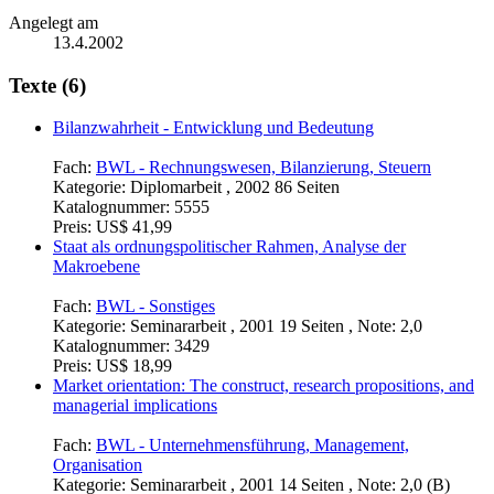
Angelegt am
13.4.2002
Texte (6)
Bilanzwahrheit - Entwicklung und Bedeutung
Fach:
BWL - Rechnungswesen, Bilanzierung, Steuern
Kategorie:
Diplomarbeit , 2002 86 Seiten
Katalognummer:
5555
Preis:
US$ 41,99
Staat als ordnungspolitischer Rahmen, Analyse der
Makroebene
Fach:
BWL - Sonstiges
Kategorie:
Seminararbeit , 2001 19 Seiten , Note: 2,0
Katalognummer:
3429
Preis:
US$ 18,99
Market orientation: The construct, research propositions, and
managerial implications
Fach:
BWL - Unternehmensführung, Management,
Organisation
Kategorie:
Seminararbeit , 2001 14 Seiten , Note: 2,0 (B)