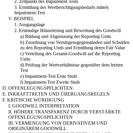
2. Zeitpunkt des Impairment-Tests
3. Ermittlung des Wertberichtigungsbedarfs mittels
Impairment-Test
V. BEISPIEL
1. Ausgangslage
2. Erstmalige Bilanzierung und Bewertung des Goodwill
a) Bildung und Abgrenzung der Reporting Units
b) Zuordnung von Vermögensgegenständen und Schulden
zu den Reporting Units und Ermittlung deren Fair Value
c) Verteilung des Gesamt-Goodwill auf die Reporting
Units
d) Prüfung der Wertverhältnisse gegenüber dem letzten
Test
e) Impairment-Test Erste Stufe
f) Impairment-Test Zweite Stufe
D. OFFENLEGUNGSPFLICHTEN
E. INKRAFTTRETEN UND ÜBERGANGSREGELN
F. KRITISCHE WÜRDIGUNG
I. GOODWILL INTERPRETATION
II. HÖHERE TRANSPARENZ DURCH VERSTÄRKTE
OFFENLEGUNGSPFLICHTEN
III. VERMENGUNG VON DERIVATIVEM UND
ORIGINÄREM GOODWILL