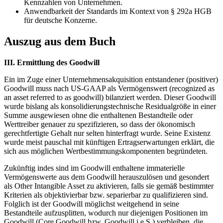
Kennzahlen von Unternehmen.
Anwendbarkeit der Standards im Kontext von § 292a HGB
für deutsche Konzerne.
Auszug aus dem Buch
III. Ermittlung des Goodwill
Ein im Zuge einer Unternehmensakquisition entstandener (positiver)
Goodwill muss nach US-GAAP als Vermögenswert (recognized as
an asset referred to as goodwill) bilanziert werden. Dieser Goodwill
wurde bislang als konsolidierungstechnische Residualgröße in einer
Summe ausgewiesen ohne die enthaltenen Bestandteile oder
Werttreiber genauer zu spezifizieren, so dass der ökonomisch
gerechtfertigte Gehalt nur selten hinterfragt wurde. Seine Existenz
wurde meist pauschal mit künftigen Ertragserwartungen erklärt, die
sich aus möglichen Wertbestimmungskomponenten begründeten.
Zukünftig indes sind im Goodwill enthaltene immaterielle
Vermögenswerte aus dem Goodwill herauszulösen und gesondert
als Other Intangible Asset zu aktivieren, falls sie gemäß bestimmter
Kriterien als objektivierbar bzw. separierbar zu qualifizieren sind.
Folglich ist der Goodwill möglichst weitgehend in seine
Bestandteile aufzusplitten, wodurch nur diejenigen Positionen im
Goodwill (Core Goodwill bzw. Goodwill i.e.S.) verbleiben, die