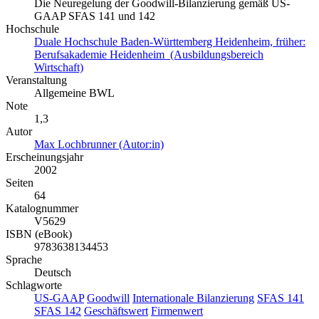
Die Neuregelung der Goodwill-Bilanzierung gemäß US-
GAAP SFAS 141 und 142
Hochschule
Duale Hochschule Baden-Württemberg Heidenheim, früher:
Berufsakademie Heidenheim (Ausbildungsbereich
Wirtschaft)
Veranstaltung
Allgemeine BWL
Note
1,3
Autor
Max Lochbrunner (Autor:in)
Erscheinungsjahr
2002
Seiten
64
Katalognummer
V5629
ISBN (eBook)
9783638134453
Sprache
Deutsch
Schlagworte
US-GAAP
Goodwill
Internationale Bilanzierung
SFAS 141
SFAS 142
Geschäftswert
Firmenwert