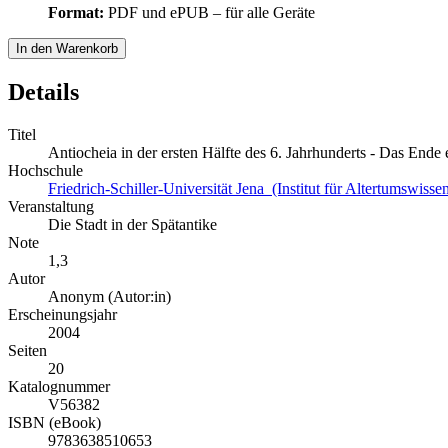
Format:
PDF und ePUB – für alle Geräte
In den Warenkorb
Details
Titel
Antiocheia in der ersten Hälfte des 6. Jahrhunderts - Das Ende 
Hochschule
Friedrich-Schiller-Universität Jena (Institut für Altertumswisse
Veranstaltung
Die Stadt in der Spätantike
Note
1,3
Autor
Anonym (Autor:in)
Erscheinungsjahr
2004
Seiten
20
Katalognummer
V56382
ISBN (eBook)
9783638510653