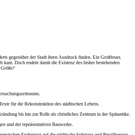
derts gegenüber der Stadt ihren Ausdruck finden. Ein Großfeuer,
ch kam. Doch endete damit die Existenz des bisher bestehenden
n Größe?
tersuchungszeitraums.
exte für die Rekonstruktion des städtischen Lebens.
ündung bis hin zur Rolle als christliches Zentrum in der Spätantike.
agen und der repräsentativen Bauwerke.
ersischen Eroberung auf die städtische Substanz und Bevölkerung.