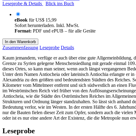
Leseprobe & Details
Blick ins Buch
eBook
für
US$ 15,99
Sofort herunterladen. Inkl. MwSt.
Format:
PDF und ePUB – für alle Geräte
In den Warenkorb
Zusammenfassung
Leseprobe
Details
Kaum jemandem, verfüge er auch über eine gute Allgemeinbildung, dürf
Grenze zu Syrien gelegene Menschensiedlung mit gerade einmal 109.0
dieses Ortes, so kann man seiner, wenn auch längst vergangenen Be
Unter dem Namen Antiocheia oder lateinisch Antiochia erlangte er i
Alexandria zu den größten und bedeutendsten Städten des Reiches. Sc
Kilometer vom Mittelmeer entfernt und sich südwestlich an einen Fluss
im Weströmischen Reich viel früher von den Auflösungserscheinungen 
Antiocheia, wie die Städte des Oströmischen Reiches im Allgemeinen,
Strukturen und Ordnung länger standzuhalten. So lässt sich anhand de
Bedeutung verlor, wie im Westen. In der ersten Hälfte des 6. Jahrhund
nur die Bauten fielen dieser Zeit zum Opfer, sondern auch die vielen M
oder ist es nur eine andere Art der Existenz, die die Metropole nun er
Leseprobe