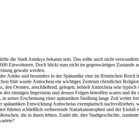
te die Stadt Antakya bekannt sein. Das sollte auch nicht verwundern, 
00 Einwohnern. Doch blickt man nicht im gegenwärtigen Zustande auf 
deutung gewahr werden.
n der Antike und besonders in der Spätantike eine im Römischen Reich
hon früh wurde Antiocheia ein wichtiges Zentrum christlicher Religion
, den Orontes, anschließend, gelegen, behielt Antiocheia sein typisch s
des einstigen Imperiums und dessen Folgen betroffen waren und ihr eh
 in seiner Erscheinung einer spätantiken Siedlung lange Zeit weiter fo
r spätantiken Entwicklung Antiocheias exemplarisch nachvollziehen, wie
ert führten schließlich verheerende Naturkatastrophen und der Einfall e
enschen, die in ihnen lebten. Endet die, ihre Stadtgeschichte, zumindest 
wartete?