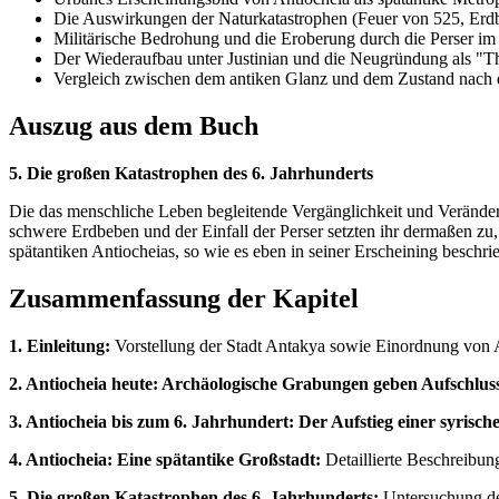
Die Auswirkungen der Naturkatastrophen (Feuer von 525, Erd
Militärische Bedrohung und die Eroberung durch die Perser im
Der Wiederaufbau unter Justinian und die Neugründung als "T
Vergleich zwischen dem antiken Glanz und dem Zustand nach 
Auszug aus dem Buch
5. Die großen Katastrophen des 6. Jahrhunderts
Die das menschliche Leben begleitende Vergänglichkeit und Veränderli
schwere Erdbeben und der Einfall der Perser setzten ihr dermaßen zu
spätantiken Antiocheias, so wie es eben in seiner Erscheining beschri
Zusammenfassung der Kapitel
1. Einleitung:
Vorstellung der Stadt Antakya sowie Einordnung von A
2. Antiocheia heute: Archäologische Grabungen geben Aufschlus
3. Antiocheia bis zum 6. Jahrhundert: Der Aufstieg einer syrisch
4. Antiocheia: Eine spätantike Großstadt:
Detaillierte Beschreibun
5. Die großen Katastrophen des 6. Jahrhunderts:
Untersuchung de