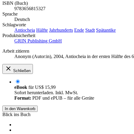
ISBN (Buch)
9783656815327
Sprache
Deutsch
Schlagworte
Antiocheia
Hälfte
Jahrhunderts
Ende
Stadt
Spätantike
Produktsicherheit
GRIN Publishing GmbH
Arbeit zitieren
Anonym (Autor:in)
, 2004, Antiocheia in der ersten Hälfte de
Schließen
eBook
für
US$ 15,99
Sofort herunterladen. Inkl. MwSt.
Format:
PDF und ePUB – für alle Geräte
In den Warenkorb
Blick ins Buch