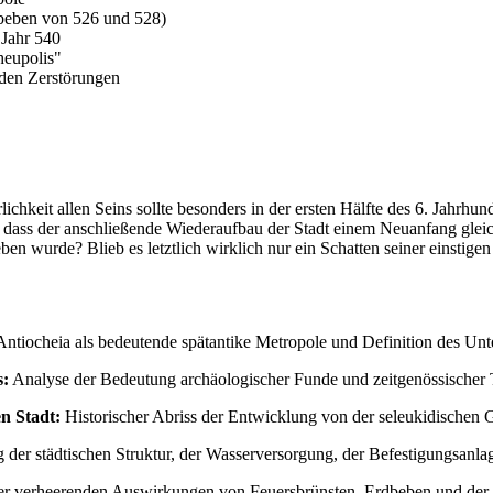
beben von 526 und 528)
 Jahr 540
heupolis"
den Zerstörungen
chkeit allen Seins sollte besonders in der ersten Hälfte des 6. Jahrhun
, dass der anschließende Wiederaufbau der Stadt einem Neuanfang glei
eben wurde? Blieb es letztlich wirklich nur ein Schatten seiner einstige
ntiocheia als bedeutende spätantike Metropole und Definition des Un
s:
Analyse der Bedeutung archäologischer Funde und zeitgenössischer T
en Stadt:
Historischer Abriss der Entwicklung von der seleukidischen Gr
g der städtischen Struktur, der Wasserversorgung, der Befestigungsanl
r verheerenden Auswirkungen von Feuersbrünsten, Erdbeben und der p